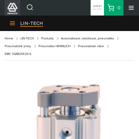
0,00 Kč
0
bez DPH
Košík
Hledat
Divize HENNLICH
LIN-TECH
Produkty
Home
LIN-TECH
Produkty
Automatizace, robotizace, pneumatika
Aktuality
Pneumatické prvky
Pneumatika HENNLICH
Pneumatické válce
Blog
EMC SQM25X20-S
Kariéra
O firmě
Kontakty
CS
Přihlásit se
CZK
Nákupní seznam