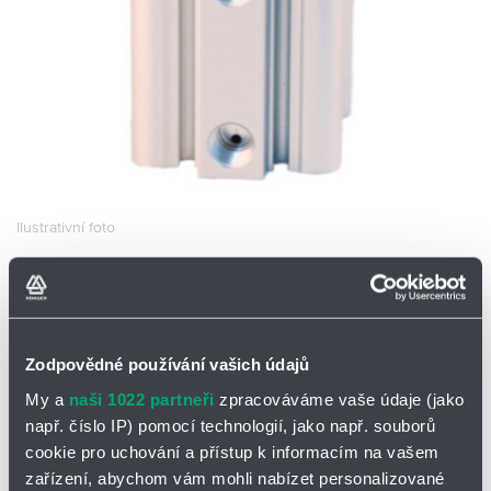
Partner
Zone
Ilustrativní foto
PNEUMATICKÝ VÁLEC
SQM25X20-S
EMC SQM25X20-S
Zodpovědné používání vašich údajů
Skladem
Ano
My a
naši 1022 partneři
zpracováváme vaše údaje (jako
0 ks a více
1 035,00
Kč/ks
např. číslo IP) pomocí technologií, jako např. souborů
cookie pro uchování a přístup k informacím na vašem
1 035,00
Kč
zařízení, abychom vám mohli nabízet personalizované