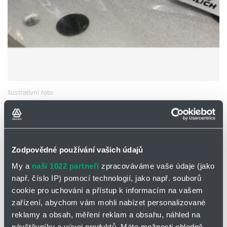
Partner
Zone
Ilustrativní foto
DESKA PRO VENTILY
V322-6F
EMC V322-6F
Zodpovědné používání vašich údajů
Skladem
Ano
My a
naši 1022 partneři
zpracováváme vaše údaje (jako
např. číslo IP) pomocí technologií, jako např. souborů
0 ks a více
440,00
Kč/ks
cookie pro uchování a přístup k informacím na vašem
440,00
Kč
zařízení, abychom vám mohli nabízet personalizované
reklamy a obsah, měření reklam a obsahu, náhled na
Přidat
Hlídací
Bez DPH
návštěvníky a vývoj produktů. Máte možnosti ohledně
na
pes