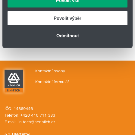
Povolit vše
Typ
Deska pro ventily 3/2
Povolit výběr
Materiál
Hliník
Počet pozic
6
Odmítnout
Kontaktní osoby
Kontaktní formulář
IČO: 14869446
Telefon:
+420 416 711 333
E-mail:
lin-tech@hennlich.cz
o.z. LIN-TECH