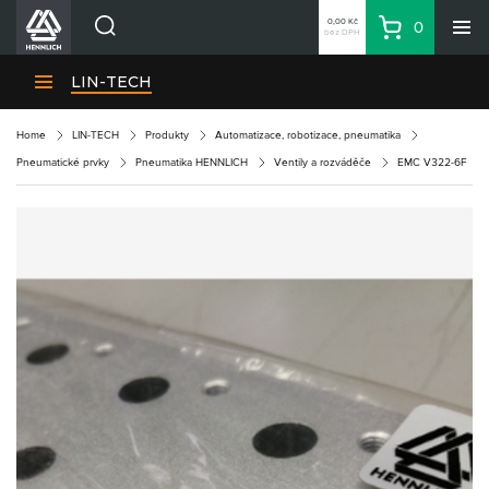
0,00 Kč
0
bez DPH
Košík
Hledat
Divize HENNLICH
LIN-TECH
Produkty
Home
LIN-TECH
Produkty
Automatizace, robotizace, pneumatika
Aktuality
Pneumatické prvky
Pneumatika HENNLICH
Ventily a rozváděče
EMC V322-6F
Blog
Kariéra
O firmě
Kontakty
CS
Přihlásit se
CZK
Nákupní seznam