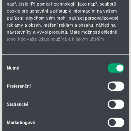
Přidat
Hlídací
např. číslo IP) pomocí technologií, jako např. souborů
Bez DPH
na
pes
cookie pro uchování a přístup k informacím na vašem
nákupní
-
zařízení, abychom vám mohli nabízet personalizované
seznam
zahájit
minus
plus
sledová
reklamy a obsah, měření reklam a obsahu, náhled na
návštěvníky a vývoj produktů. Máte možnosti ohledně
toho, kdo vaše údaje používá a k jakým účelům.
Vložit do košíku
Pokud to povolíte, rádi bychom také:
Shromažďovali informace o vaší geografické poloze,
Výběr
Nutné
které mohou být přesné na několik metrů
souhlasu
Vložit do poptávky
Identifikovali vaše zařízení pomocí aktivního
skenování pro konkrétní charakteristiky (otisk prstu)
Preferenční
Zjistěte více o tom, jak zpracováváme vaše osobní
údaje, a nastavte si předvolby v
části s podrobnostmi
.
Statistické
Svůj souhlas můžete kdykoliv změnit nebo odvolat v
Parametry
části Prohlášení o souborech cookie.
Marketingové
Soubory cookies a další technologie nám pomáhají
Druh zboží
Šroubení a funkční prvky