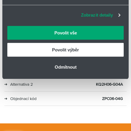
zlepšovat naše služby. Rádi bychom vám nabídli
adekvátní informace a správné fungování stránek. S
Typ
Přímé
Zobrazit detaily
vašimi údaji zacházíme citlivě, děkujeme za projevení
důvěry.
Průměr
6
Povolit vše
Velikost závitu
G1/2
Povolit výběr
Materiál
Mosaz, plast
Odmítnout
Alternativa 1
QS-G1/2-6
Alternativa 2
KQ2H06-G04A
Objednací kód
ZPC06-04G