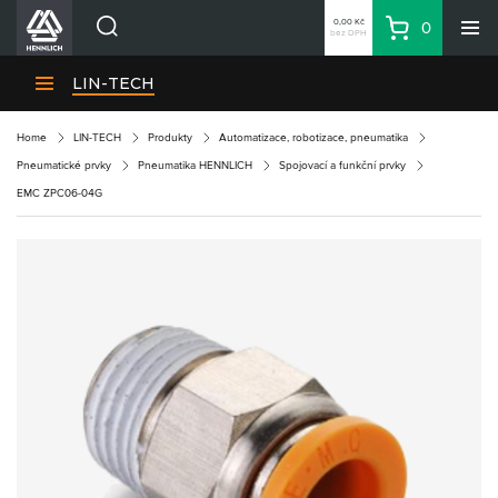
0,00 Kč
0
bez DPH
Košík
Hledat
Divize HENNLICH
LIN-TECH
Produkty
Home
LIN-TECH
Produkty
Automatizace, robotizace, pneumatika
Aktuality
Pneumatické prvky
Pneumatika HENNLICH
Spojovací a funkční prvky
Blog
EMC ZPC06-04G
Kariéra
O firmě
Kontakty
CS
Přihlásit se
CZK
Nákupní seznam