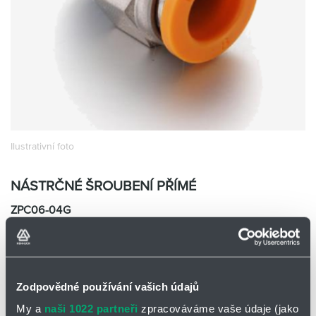
Partner
Zone
Ilustrativní foto
NÁSTRČNÉ ŠROUBENÍ PŘÍMÉ
ZPC06-04G
EMC ZPC06-04G
Skladem
Ano
0 ks a více
48,00
Kč/ks
Zodpovědné používání vašich údajů
48,00
Kč
My a
naši 1022 partneři
zpracováváme vaše údaje (jako