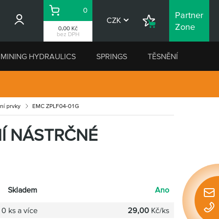
0
Partner
Košík
CZK
Nákupní
Zone
0,00 Kč
seznam
bez DPH
MINING HYDRAULICS
SPRINGS
TĚSNĚNÍ
ní prvky
EMC ZPLF04-01G
NÍ NÁSTRČNÉ
Skladem
Ano
Rychl
konta
0 ks a více
29,00
Kč/ks