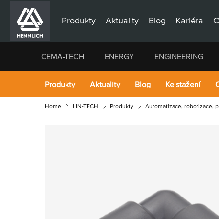
Produkty
Aktuality
Blog
Kariéra
O
CEMA-TECH
ENERGY
ENGINEERING
Produkty
Aktuality
Blog
Ke stažení
O
Home
LIN-TECH
Produkty
Automatizace, robotizace, 