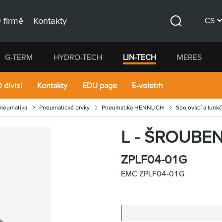
 firmě
Kontakty
CS
Hledat
DE
G-TERM
HYDRO-TECH
LIN-TECH
MERES
EN
 divizi
Kontakty
EDU page
E-veletrh
pneumatika
Pneumatické prvky
Pneumatika HENNLICH
Spojovací a funkč
L - ŠROUBE
ZPLF04-01G
EMC ZPLF04-01G