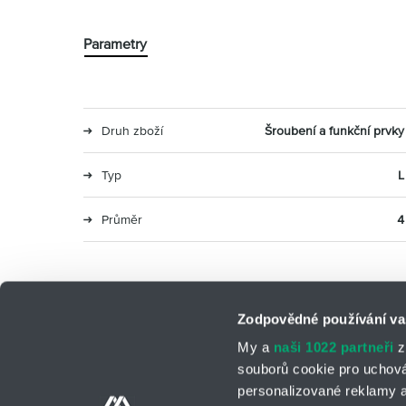
Parametry
Druh zboží
Šroubení a funkční prvky
Typ
L
Průměr
4
Zodpovědné používání va
My a
naši 1022 partneři
z
souborů cookie pro uchov
personalizované reklamy a