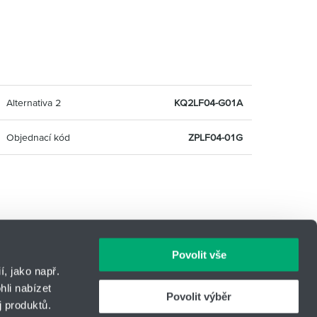
Alternativa 2
KQ2LF04-G01A
Objednací kód
ZPLF04-01G
Povolit vše
, jako např.
li nabízet
Povolit výběr
 produktů.
IČO: 14869446