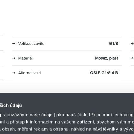
Velikost závitu
G1/8
Materiál
Mosaz, plast
Alternativa 1
QSLF-G1/8-4-B
šich údajů
pracováváme vaše údaje (jako např. číslo IP) pomocí technologií
ání a přístup k informacím na vašem zařízení, abychom vám moh
o.z. LIN-TECH
 obsah, měření reklam a obsahu, náhled na návštěvníky a vývoj
HENNLICH s.r.o.