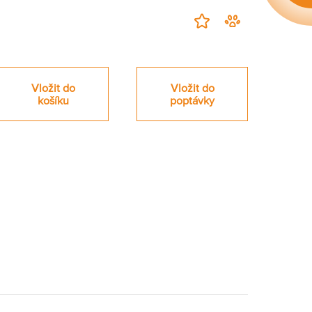
Přidat
Hlídací
na
pes
nákupní
-
seznam
zahájit
Vložit do
Vložit do
sledování
košíku
poptávky