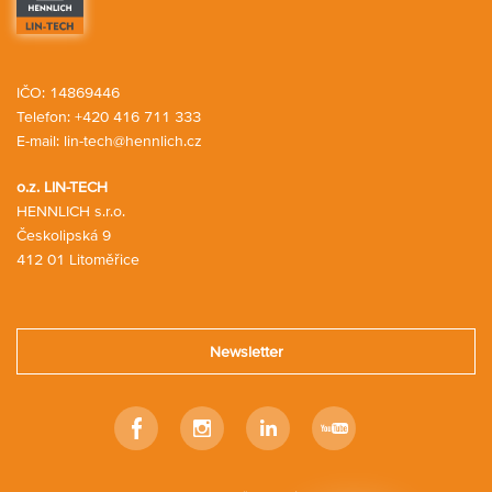
IČO: 14869446
Telefon:
+420 416 711 333
E-mail:
lin-tech@hennlich.cz
o.z. LIN-TECH
HENNLICH s.r.o.
Českolipská 9
412 01 Litoměřice
Newsletter
Facebook
Instagram
Linkedin
Youtube