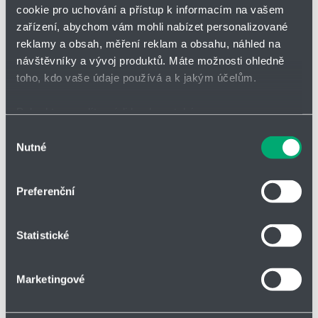
Přidat
Hlídací
cookie pro uchování a přístup k informacím na vašem
Bez DPH
na
pes
zařízení, abychom vám mohli nabízet personalizované
nákupní
-
reklamy a obsah, měření reklam a obsahu, náhled na
seznam
zahájit
minus
plus
sledová
návštěvníky a vývoj produktů. Máte možnosti ohledně
toho, kdo vaše údaje používá a k jakým účelům.
Vložit do košíku
Pokud to povolíte, rádi bychom také:
Shromažďovali informace o vaší geografické poloze,
Výběr
Nutné
které mohou být přesné na několik metrů
souhlasu
Identifikovali vaše zařízení pomocí aktivního
Vložit do poptávky
skenování pro konkrétní charakteristiky (otisk prstu)
Preferenční
Zjistěte více o tom, jak zpracováváme vaše osobní
údaje, a nastavte si předvolby v
části s podrobnostmi
.
Statistické
Svůj souhlas můžete kdykoliv změnit nebo odvolat v
části Prohlášení o souborech cookie.
Parametry
Marketingové
Soubory cookies a další technologie nám pomáhají
zlepšovat naše služby. Rádi bychom vám nabídli
Druh zboží
Šroubení a funkční prvky