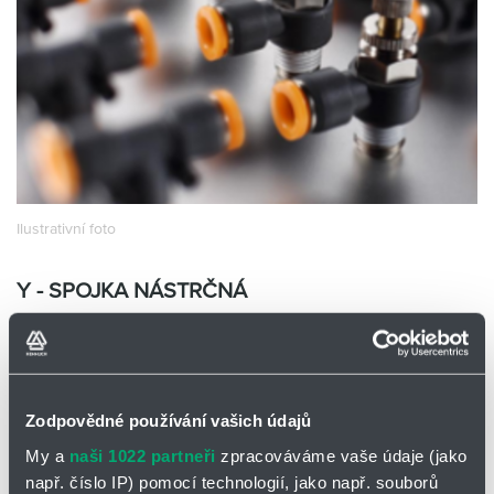
Partner
Zone
Ilustrativní foto
Y - SPOJKA NÁSTRČNÁ
ZPW12-10
EMC ZPW12-10
Skladem
Ano
Zodpovědné používání vašich údajů
0 ks a více
38,00
Kč/ks
My a
naši 1022 partneři
zpracováváme vaše údaje (jako
38,00
Kč
např. číslo IP) pomocí technologií, jako např. souborů