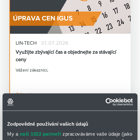
LIN-TECH
31.07.2026
Využijte zbývající čas a objednejte za stávající
ceny
Vážení zákazníci,
chceme vám dát prostor připravit se na tuto změnu.
Čtěte více
Všechny objednávky přijaté do 31. 8. 2026 (včetně)
odbavíme za původní ceníkové ceny.
Co se pro vás mění a co zůstává stejné?
Zodpovědné používání vašich údajů
My a
naši 1022 partneři
zpracováváme vaše údaje (jako
• Objednejte si za stávající ceny do 31. 8. 2026.