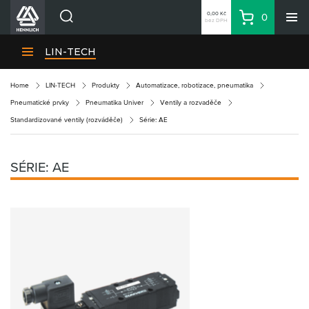
0,00 Kč
0
bez DPH
Košík
Hledat
Divize HENNLICH
LIN-TECH
Produkty
Home
LIN-TECH
Produkty
Automatizace, robotizace, pneumatika
Aktuality
Pneumatické prvky
Pneumatika Univer
Ventily a rozvaděče
Blog
Standardizované ventily (rozváděče)
Série: AE
Kariéra
O firmě
SÉRIE: AE
Kontakty
CS
Přihlásit se
CZK
Nákupní seznam