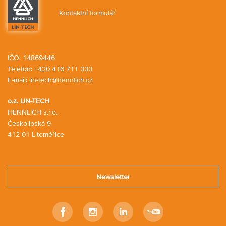
Kontaktní formulář
IČO: 14869446
Telefon:
+420 416 711 333
E-mail:
lin-tech@hennlich.cz
o.z. LIN-TECH
HENNLICH s.r.o.
Českolipská 9
412 01 Litoměřice
Newsletter
Facebook
Instagram
Linkedin
Youtube