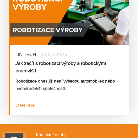
LIN-TECH
23.07.2026
Jak začít s robotizací výroby a robotickými
pracovišti
Robotizace dnes již není výsadou automobilek nebo
nadnárodních společností.
Čtěte více
Stále častěji se s požadavky na automatizaci setkávám i
u malých a středních výrobních firem, které řeší
nedostatek kvalifikovaných pracovníků, rostoucí mzdové
náklady nebo požadavky na stabilní kvalitu výroby.
Kontaktní osoby