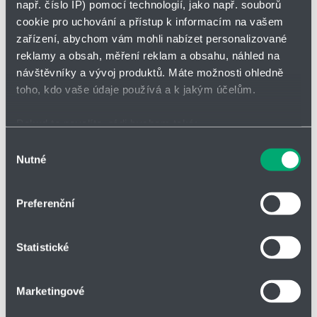
např. číslo IP) pomocí technologií, jako např. souborů
seznam
zahájit
sledová
cookie pro uchování a přístup k informacím na vašem
zařízení, abychom vám mohli nabízet personalizované
reklamy a obsah, měření reklam a obsahu, náhled na
Vložit do poptávky
návštěvníky a vývoj produktů. Máte možnosti ohledně
toho, kdo vaše údaje používá a k jakým účelům.
Pokud to povolíte, rádi bychom také:
Shromažďovali informace o vaší geografické poloze,
Výběr
Parametry
Nutné
které mohou být přesné na několik metrů
souhlasu
Identifikovali vaše zařízení pomocí aktivního
skenování pro konkrétní charakteristiky (otisk prstu)
d [mm]
5
Preferenční
Zjistěte více o tom, jak zpracováváme vaše osobní
údaje, a nastavte si předvolby v
části s podrobnostmi
.
De [mm]
30
Statistické
Svůj souhlas můžete kdykoliv změnit nebo odvolat v
části Prohlášení o souborech cookie.
Lo [mm]
492,60
Marketingové
Soubory cookies a další technologie nám pomáhají
Lk [mm]
459,80
zlepšovat naše služby. Rádi bychom vám nabídli