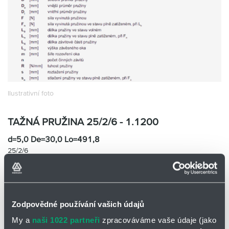
Partner
Zone
Ilustrativní foto
TAŽNÁ PRUŽINA 25/2/6 - 1.1200
d=5,0 De=30,0 Lo=491,8
25/2/6
Skladem
Ne
Cena na vyžádání
Zodpovědné používání vašich údajů
Přidat
Hlídací
na
pes
My a
naši 1022 partneři
zpracováváme vaše údaje (jako
nákupní
-
minus
plus