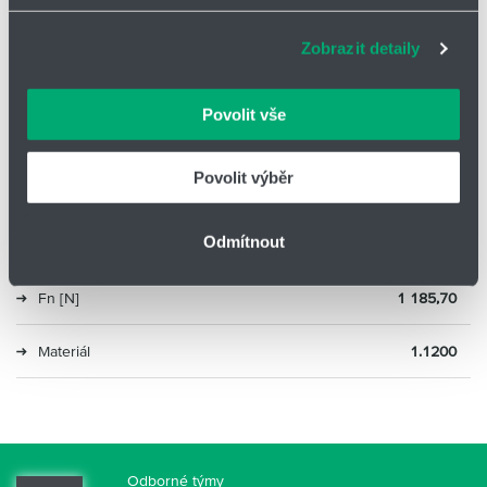
adekvátní informace a správné fungování stránek. S
Lh [mm]
16,40
Zobrazit detaily
vašimi údaji zacházíme citlivě, děkujeme za projevení
důvěry.
R [N/mm]
4,42
Povolit vše
Ln [mm]
724,70
Povolit výběr
sn [mm]
232,10
Odmítnout
Fo [N]
160
Fn [N]
1 185,70
Materiál
1.1200
Odborné týmy