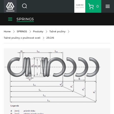
0,00 Kč
0
bez DPH
Košík
Hledat
Divize HENNLICH
SPRINGS
Produkty
Home
SPRINGS
Produkty
Tažné pružiny
Aktuality
Tažné pružiny z pružinové oceli
25/2/6
Blog
Kariéra
O firmě
Kontakty
CS
Přihlásit se
CZK
Nákupní seznam