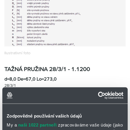
Partner
Zone
Ilustrativní foto
TAŽNÁ PRUŽINA 28/3/1 - 1.1200
d=8,0 De=67,0 Lo=273,0
28/3/1
Skladem
Ne
Cena na vyžádání
Zodpovědné používání vašich údajů
Přidat
Hlídací
na
pes
My a
naši 1022 partneři
zpracováváme vaše údaje (jako
nákupní
-
minus
plus