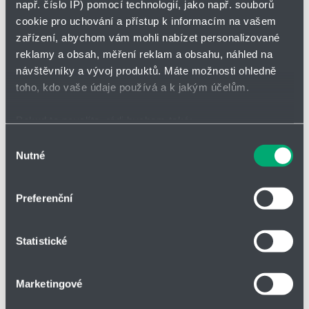
např. číslo IP) pomocí technologií, jako např. souborů
seznam
zahájit
sledová
cookie pro uchování a přístup k informacím na vašem
zařízení, abychom vám mohli nabízet personalizované
reklamy a obsah, měření reklam a obsahu, náhled na
Vložit do poptávky
návštěvníky a vývoj produktů. Máte možnosti ohledně
toho, kdo vaše údaje používá a k jakým účelům.
Pokud to povolíte, rádi bychom také:
Shromažďovali informace o vaší geografické poloze,
Výběr
Parametry
Nutné
které mohou být přesné na několik metrů
souhlasu
Identifikovali vaše zařízení pomocí aktivního
skenování pro konkrétní charakteristiky (otisk prstu)
d [mm]
8
Preferenční
Zjistěte více o tom, jak zpracováváme vaše osobní
údaje, a nastavte si předvolby v
části s podrobnostmi
.
De [mm]
67
Statistické
Svůj souhlas můžete kdykoliv změnit nebo odvolat v
části Prohlášení o souborech cookie.
Lo [mm]
273
Marketingové
Soubory cookies a další technologie nám pomáhají
Lk [mm]
196,50
zlepšovat naše služby. Rádi bychom vám nabídli