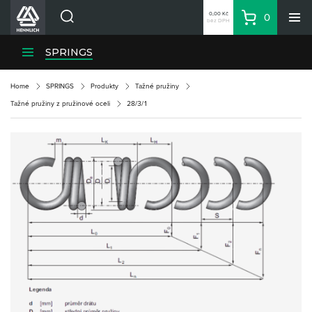
0,00 Kč
0
bez DPH
Košík
Hledat
Divize HENNLICH
SPRINGS
Produkty
Home
SPRINGS
Produkty
Tažné pružiny
Aktuality
Tažné pružiny z pružinové oceli
28/3/1
Blog
Kariéra
O firmě
Kontakty
CS
Přihlásit se
CZK
Nákupní seznam