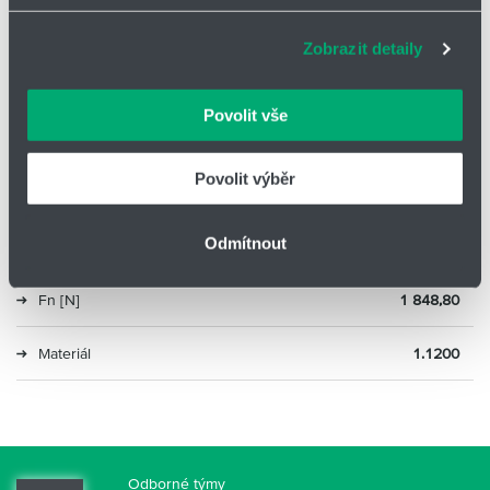
adekvátní informace a správné fungování stránek. S
Lh [mm]
38,20
Zobrazit detaily
vašimi údaji zacházíme citlivě, děkujeme za projevení
důvěry.
R [N/mm]
8,49
Povolit vše
Ln [mm]
443,70
Povolit výběr
sn [mm]
170,70
Odmítnout
Fo [N]
400
Fn [N]
1 848,80
Materiál
1.1200
Odborné týmy