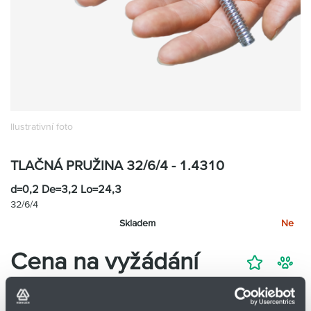
Partner
Zone
Ilustrativní foto
TLAČNÁ PRUŽINA 32/6/4 - 1.4310
d=0,2 De=3,2 Lo=24,3
32/6/4
Skladem
Ne
Cena na vyžádání
Přidat
Hlídací
na
pes
nákupní
-
minus
plus