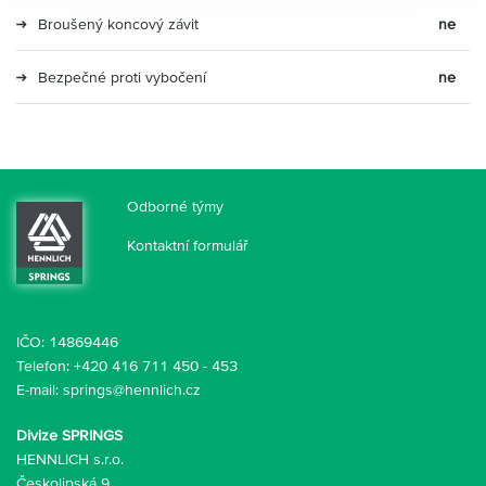
Broušený koncový závit
ne
Bezpečné proti vybočení
ne
Odborné týmy
Kontaktní formulář
IČO: 14869446
Telefon:
+420 416 711 450
-
453
E-mail:
springs@hennlich.cz
Divize SPRINGS
HENNLICH s.r.o.
Českolipská 9