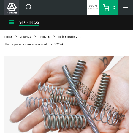
0,00 Kč
0
bez DPH
Košík
Hledat
Divize HENNLICH
SPRINGS
Produkty
Home
SPRINGS
Produkty
Tlačné pružiny
Aktuality
Tlačné pružiny z nerezové oceli
32/6/4
Blog
Kariéra
O firmě
Kontakty
CS
Přihlásit se
CZK
Nákupní seznam