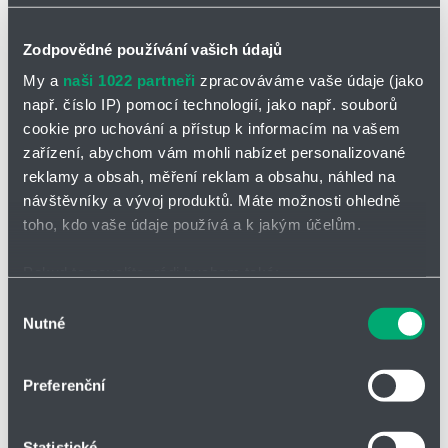
seznam
zahájit
sledová
Zodpovědné používání vašich údajů
My a
naši 1022 partneři
zpracováváme vaše údaje (jako
Vložit do poptávky
např. číslo IP) pomocí technologií, jako např. souborů
cookie pro uchování a přístup k informacím na vašem
zařízení, abychom vám mohli nabízet personalizované
reklamy a obsah, měření reklam a obsahu, náhled na
návštěvníky a vývoj produktů. Máte možnosti ohledně
Parametry
toho, kdo vaše údaje používá a k jakým účelům.
Pokud to povolíte, rádi bychom také:
-d- [mm]
0,20
Shromažďovali informace o vaší geografické poloze,
Výběr
Nutné
které mohou být přesné na několik metrů
souhlasu
-De- [mm]
3,20
Identifikovali vaše zařízení pomocí aktivního
skenování pro konkrétní charakteristiky (otisk prstu)
-D- [mm]
3
Preferenční
Zjistěte více o tom, jak zpracováváme vaše osobní
údaje, a nastavte si předvolby v
části s podrobnostmi
.
-Di- [mm]
2,80
Statistické
Svůj souhlas můžete kdykoliv změnit nebo odvolat v