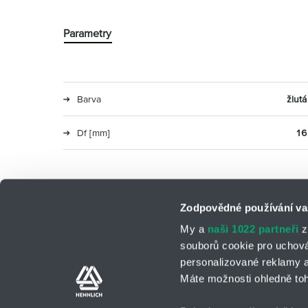
Parametry
Barva
žlutá
Df [mm]
16
Zodpovědné používání va
My a
naši 1022 partneři
z
souborů cookie pro uchov
personalizované reklamy a
Odborné týmy
Kontaktní formulář
Máte možnosti ohledně toh