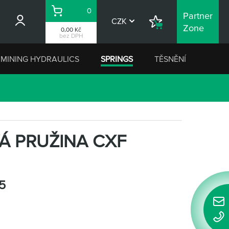
0
Partner
Košík
CZK
Nákupní
Zone
0,00 Kč
seznam
bez DPH
MINING HYDRAULICS
SPRINGS
TĚSNĚNÍ
Á PRUŽINA CXF
5
Rychl
konta