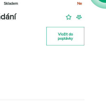
Skladem
Ne
dání
Přidat
Hlídací
na
pes
nákupní
-
Vložit do
seznam
zahájit
poptávky
sledování