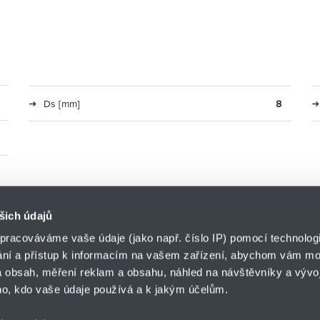
Ds [mm]
8
šich údajů
pracováváme vaše údaje (jako např. číslo IP) pomocí technologií
ání a přístup k informacím na vašem zařízení, abychom vám moh
Divize SPRINGS
 obsah, měření reklam a obsahu, náhled na návštěvníky a vývoj
HENNLICH s.r.o.
o, kdo vaše údaje používá a k jakým účelům.
Českolipská 9
412 01 Litoměřice