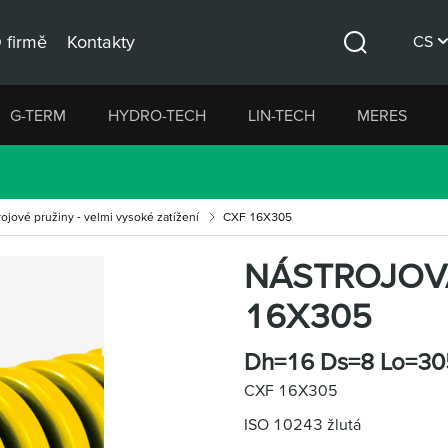
 firmě
Kontakty
CS
Hledat
DE
G-TERM
HYDRO-TECH
LIN-TECH
MERES
EN
ojové pružiny - velmi vysoké zatížení
CXF 16X305
NÁSTROJOV
16X305
Dh=16 Ds=8 Lo=30
CXF 16X305
ISO 10243 žlutá