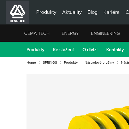
Produkty
Aktuality
Blog
Kariéra
O
CEMA-TECH
ENERGY
ENGINEERING
Produkty
Ke stažení
O divizi
Kontakty
Home
SPRINGS
Produkty
Nástrojové pružiny
Nástr