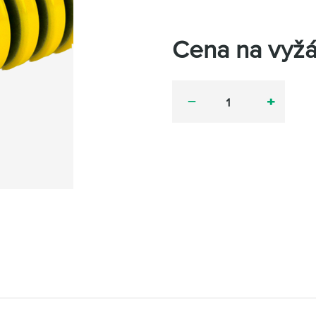
Cena na vyžá
minus
plus