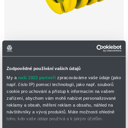
Partner
Zone
Ilustrativní foto
NÁSTROJOVÁ PRUŽINA CXF 20X115
Zodpovědné používání vašich údajů
My a
naši 1022 partneři
zpracováváme vaše údaje (jako
Dh=20 Ds=10 Lo=115
CXF 20X115
např. číslo IP) pomocí technologií, jako např. souborů
ISO 10243 žlutá
cookie pro uchování a přístup k informacím na vašem
zařízení, abychom vám mohli nabízet personalizované
Skladem
Ano
reklamy a obsah, měření reklam a obsahu, náhled na
Cena na vyžádání
návštěvníky a vývoj produktů. Máte možnosti ohledně
toho, kdo vaše údaje používá a k jakým účelům.
Přidat
Hlídací
na
pes