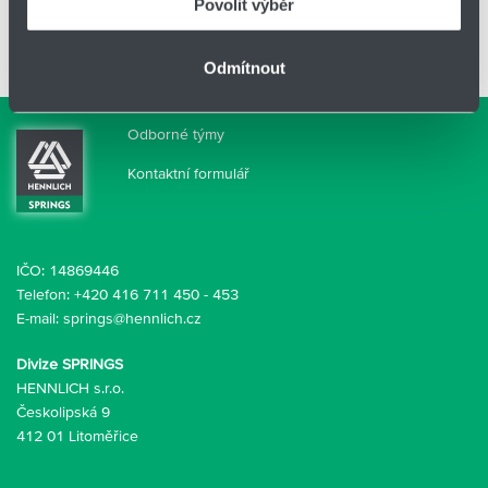
Povolit výběr
Lo [mm]
115
Odmítnout
Odborné týmy
Kontaktní formulář
IČO: 14869446
Telefon:
+420 416 711 450
-
453
E-mail:
springs@hennlich.cz
Divize SPRINGS
HENNLICH s.r.o.
Českolipská 9
412 01 Litoměřice