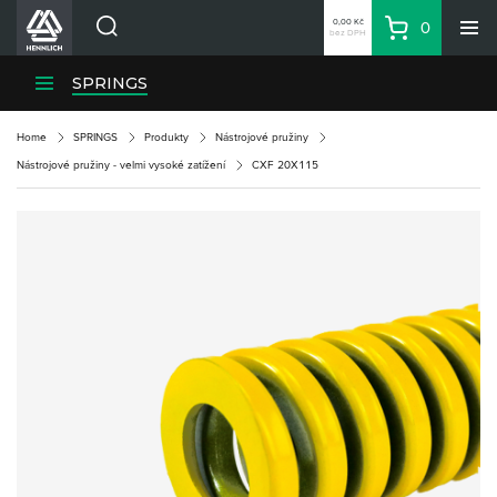
0,00 Kč
0
bez DPH
Košík
Hledat
Divize HENNLICH
SPRINGS
Produkty
Home
SPRINGS
Produkty
Nástrojové pružiny
Aktuality
Nástrojové pružiny - velmi vysoké zatížení
CXF 20X115
Blog
Kariéra
O firmě
Kontakty
CS
Přihlásit se
CZK
Nákupní seznam