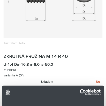
Partner
Zone
Ilustrativní foto
ZKRUTNÁ PRUŽINA M 14 R 40
d=1,4 De=16,8 n=8,0 ls=50,0
M14R40
varianta A (0°)
Skladem
Ne
Cena na vyžádání
Přidat
Hlídací
na
pes