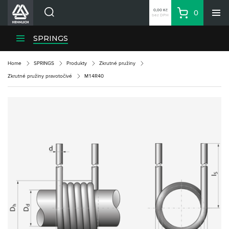
0,00 Kč
0
bez DPH
Košík
Hledat
Divize HENNLICH
SPRINGS
Produkty
Home
SPRINGS
Produkty
Zkrutné pružiny
Aktuality
Zkrutné pružiny pravotočivé
M14R40
Blog
Kariéra
O firmě
Kontakty
CS
Přihlásit se
CZK
Nákupní seznam