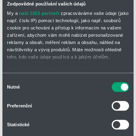
Zodpovědné používání vašich údajů
nákupní
-
minus
plus
seznam
zahájit
My a
naši 1022 partneři
zpracováváme vaše údaje (jako
sledová
např. číslo IP) pomocí technologií, jako např. souborů
cookie pro uchování a přístup k informacím na vašem
Vložit do poptávky
zařízení, abychom vám mohli nabízet personalizované
reklamy a obsah, měření reklam a obsahu, náhled na
návštěvníky a vývoj produktů. Máte možnosti ohledně
toho, kdo vaše údaje používá a k jakým účelům.
Parametry
Pokud to povolíte, rádi bychom také:
Shromažďovali informace o vaší geografické poloze,
Výběr
Nutné
které mohou být přesné na několik metrů
souhlasu
d [mm]
1,40
Identifikovali vaše zařízení pomocí aktivního
skenování pro konkrétní charakteristiky (otisk prstu)
Preferenční
Di [mm]
14
Zjistěte více o tom, jak zpracováváme vaše osobní
údaje, a nastavte si předvolby v
části s podrobnostmi
.
D [mm]
15,40
Statistické
Svůj souhlas můžete kdykoliv změnit nebo odvolat v
části Prohlášení o souborech cookie.