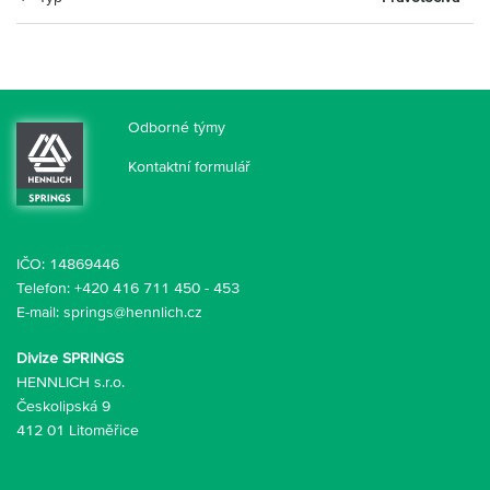
Odborné týmy
Kontaktní formulář
IČO: 14869446
Telefon:
+420 416 711 450
-
453
E-mail:
springs@hennlich.cz
Divize SPRINGS
HENNLICH s.r.o.
Českolipská 9
412 01 Litoměřice