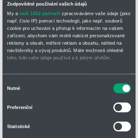
Zodpovědné používání vašich údajů
nákupní
-
minus
plus
seznam
zahájit
My a
naši 1022 partneři
zpracováváme vaše údaje (jako
sledová
např. číslo IP) pomocí technologií, jako např. souborů
cookie pro uchování a přístup k informacím na vašem
Vložit do poptávky
zařízení, abychom vám mohli nabízet personalizované
reklamy a obsah, měření reklam a obsahu, náhled na
návštěvníky a vývoj produktů. Máte možnosti ohledně
toho, kdo vaše údaje používá a k jakým účelům.
Parametry
Pokud to povolíte, rádi bychom také:
Shromažďovali informace o vaší geografické poloze,
Výběr
Nutné
které mohou být přesné na několik metrů
souhlasu
d [mm]
6,30
Identifikovali vaše zařízení pomocí aktivního
skenování pro konkrétní charakteristiky (otisk prstu)
Preferenční
Di [mm]
35
Zjistěte více o tom, jak zpracováváme vaše osobní
údaje, a nastavte si předvolby v
části s podrobnostmi
.
D [mm]
41,30
Statistické
Svůj souhlas můžete kdykoliv změnit nebo odvolat v
části Prohlášení o souborech cookie.