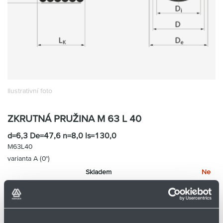
Partner
Zone
Ilustrativní foto
ZKRUTNÁ PRUŽINA M 63 L 40
d=6,3 De=47,6 n=8,0 ls=130,0
M63L40
varianta A (0°)
Skladem
Ne
Cena na vyžádání
Přidat
Hlídací
na
pes