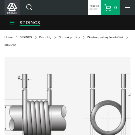
0,00 Kč
0
bez DPH
Košík
Hledat
Divize HENNLICH
SPRINGS
Produkty
Home
SPRINGS
Produkty
Zkrutné pružiny
Zkrutné pružiny levotočivé
Aktuality
M63L40
Blog
Kariéra
O firmě
Kontakty
CS
Přihlásit se
CZK
Nákupní seznam