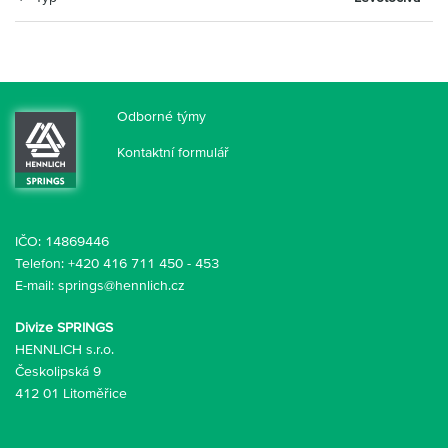
Odborné týmy
Kontaktní formulář
IČO: 14869446
Telefon:
+420 416 711 450
-
453
E-mail:
springs@hennlich.cz
Divize SPRINGS
HENNLICH s.r.o.
Českolipská 9
412 01 Litoměřice