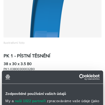
Partner
Zone
Ilustrativní foto
PK 1 - PÍSTNÍ TĚSNĚNÍ
38 x 30 x 3.5 B0
PK1-03800300032B0
Skladem
Ne
Cena na vyžádání
Zodpovědné používání vašich údajů
Přidat
Hlídací
na
pes
My a
naši 1022 partneři
zpracováváme vaše údaje (jako
nákupní
-
minus
plus