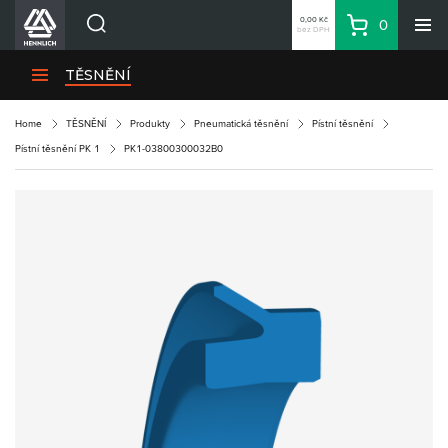
0,00 Kč
0
bez DPH
Košík
Hledat
Divize HENNLICH
TĚSNĚNÍ
Produkty
Home
TĚSNĚNÍ
Produkty
Pneumatická těsnění
Pístní těsnění
Aktuality
Pístní těsnění PK 1
PK1-03800300032B0
Blog
Kariéra
O firmě
Kontakty
CS
Přihlásit se
CZK
Nákupní seznam