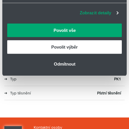
adekvátní informace a správné fungování stránek. S
Max. tlak
20
Zobrazit detaily
vašimi údaji zacházíme citlivě, děkujeme za projevení
důvěry.
Max. teplota
90
Povolit vše
Min. teplota
-30
Povolit výběr
Max. rychl.
1
Odmítnout
Mat. 1
B0
Typ
PK1
Typ těsnění
Pístní těsnění
Kontaktní osoby