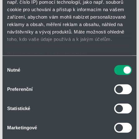
např. číslo IP) pomocí technologií, jako např. souborů
seznam
zahájit
sledová
cookie pro uchování a přístup k informacím na vašem
zařízení, abychom vám mohli nabízet personalizované
reklamy a obsah, měření reklam a obsahu, náhled na
Vložit do poptávky
návštěvníky a vývoj produktů. Máte možnosti ohledně
toho, kdo vaše údaje používá a k jakým účelům.
Pokud to povolíte, rádi bychom také:
Shromažďovali informace o vaší geografické poloze,
Výběr
Parametry
Nutné
které mohou být přesné na několik metrů
souhlasu
Identifikovali vaše zařízení pomocí aktivního
skenování pro konkrétní charakteristiky (otisk prstu)
Vnitřní Ø d1
30
Preferenční
Zjistěte více o tom, jak zpracováváme vaše osobní
údaje, a nastavte si předvolby v
části s podrobnostmi
.
Vnější Ø D1
38
Statistické
Svůj souhlas můžete kdykoliv změnit nebo odvolat v
části Prohlášení o souborech cookie.
L1 Šířka zástavby
3,50
Marketingové
Soubory cookies a další technologie nám pomáhají
H Šířka těsnění
3,25
zlepšovat naše služby. Rádi bychom vám nabídli