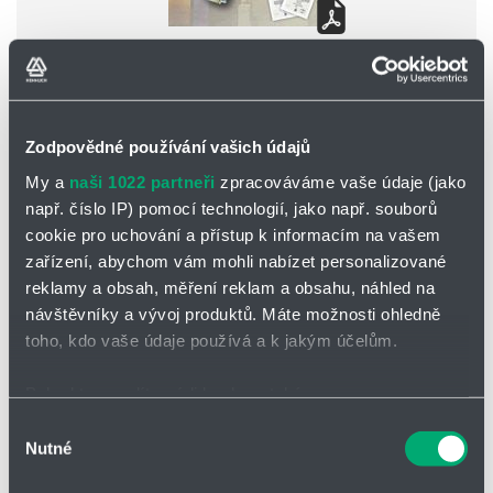
Zodpovědné používání vašich údajů
My a
naši 1022 partneři
zpracováváme vaše údaje (jako
např. číslo IP) pomocí technologií, jako např. souborů
cookie pro uchování a přístup k informacím na vašem
Cematech Info Express 3/2009
(mazání řetězů)
zařízení, abychom vám mohli nabízet personalizované
...obecnější tiskoviny viz v sekci
Ke stažení
reklamy a obsah, měření reklam a obsahu, náhled na
návštěvníky a vývoj produktů. Máte možnosti ohledně
Reference:
toho, kdo vaše údaje používá a k jakým účelům.
Pokud to povolíte, rádi bychom také:
Systém mazání zcezovacího tanku
Shromažďovali informace o vaší geografické poloze,
Výběr
Nutné
které mohou být přesné na několik metrů
souhlasu
Identifikovali vaše zařízení pomocí aktivního