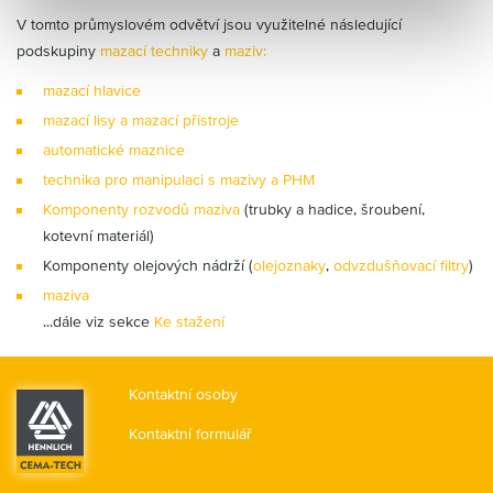
V tomto průmyslovém odvětví jsou využitelné následující
podskupiny
mazací techniky
a
maziv:
mazací hlavice
mazací lisy a mazací přístroje
automatické maznice
technika pro manipulaci s mazivy a PHM
Komponenty rozvodů maziva
(trubky a hadice, šroubení,
kotevní materiál)
Komponenty olejových nádrží (
olejoznaky
,
odvzdušňovací filtry
)
maziva
...dále viz sekce
Ke stažení
Kontaktní osoby
Kontaktní formulář