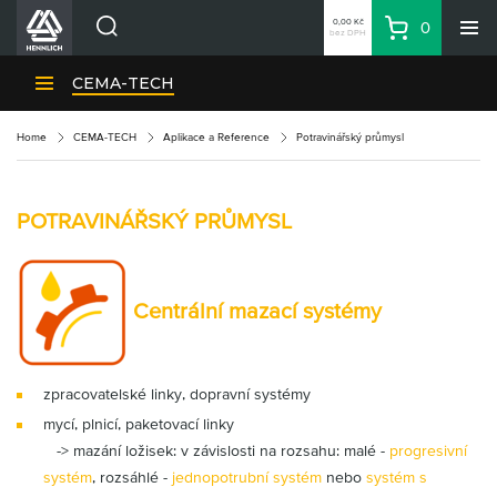
0,00 Kč
0
bez DPH
Košík
Hledat
Divize HENNLICH
CEMA-TECH
Produkty
Home
CEMA-TECH
Aplikace a Reference
Potravinářský průmysl
Aktuality
Blog
POTRAVINÁŘSKÝ PRŮMYSL
Kariéra
O firmě
Kontakty
Centrální mazací systémy
CS
Přihlásit se
zpracovatelské linky, dopravní systémy
CZK
mycí, plnicí, paketovací linky
Nákupní seznam
-> mazání ložisek: v závislosti na rozsahu: malé -
progresivní
systém
, rozsáhlé -
jednopotrubní systém
nebo
systém s