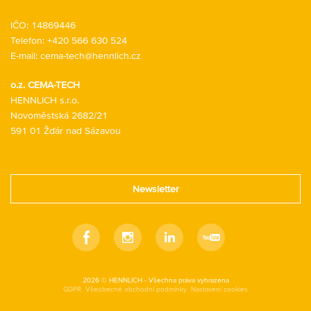
IČO: 14869446
Telefon:
+420 566 630 524
E-mail:
cema-tech@hennlich.cz
o.z. CEMA-TECH
HENNLICH s.r.o.
Novoměstská 2682/21
591 01 Žďár nad Sázavou
Newsletter
Facebook
Instagram
Linkedin
Youtube
2026 © HENNLICH - Všechna práva vyhrazena
GDPR
Všeobecné obchodní podmínky
Nastavení cookies