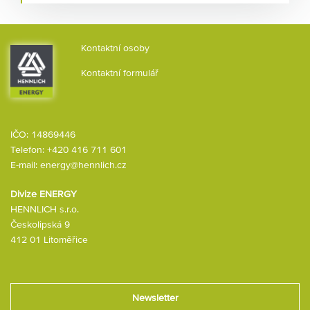
certifikované pro železniční dopravu, představují
spolehlivé řešení pro chlazení motorů.
Kontaktní osoby
Kontaktní formulář
IČO: 14869446
Telefon:
+420 416 711 601
E-mail:
energy@hennlich.cz
Divize ENERGY
HENNLICH s.r.o.
Českolipská 9
412 01 Litoměřice
Newsletter