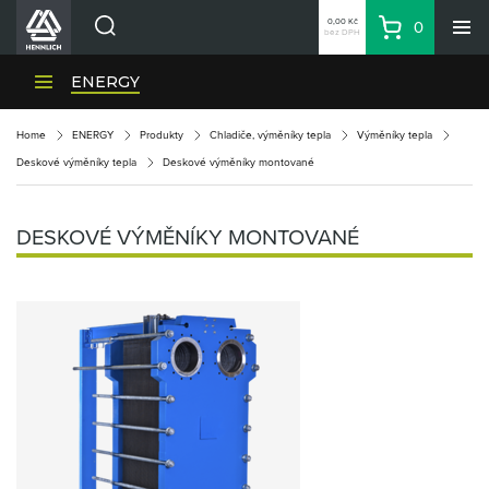
0,00 Kč
0
bez DPH
Košík
Hledat
Divize HENNLICH
ENERGY
Produkty
Home
ENERGY
Produkty
Chladiče, výměníky tepla
Výměníky tepla
Aktuality
Deskové výměníky tepla
Deskové výměníky montované
Blog
Kariéra
DESKOVÉ VÝMĚNÍKY MONTOVANÉ
O firmě
Kontakty
CS
Přihlásit se
CZK
Nákupní seznam