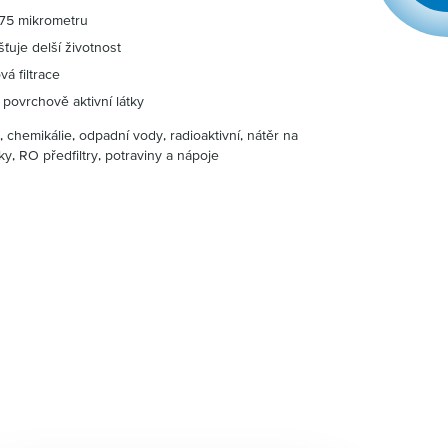
 75 mikrometru
šťuje delší životnost
á filtrace
 povrchově aktivní látky
, chemikálie, odpadní vody, radioaktivní, nátěr na
y, RO předfiltry, potraviny a nápoje