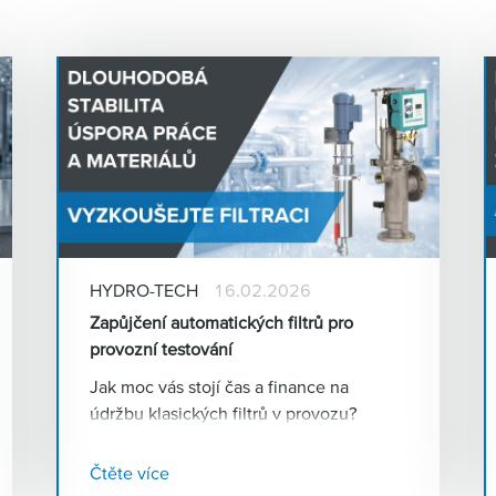
HYDRO-TECH
16.02.2026
Zapůjčení automatických filtrů pro
provozní testování
Jak moc vás stojí čas a finance na
údržbu klasických filtrů v provozu?
S automatickými filtry HENNLICH
dosáhnete bezpečné filtrace bez
Čtěte více
plánovaných odstávek. Navíc si je teď