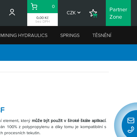
0
Partner
Košík
CZK
Nákupní
Zone
0,00 Kč
seznam
bez DPH
MINING HYDRAULICS
SPRINGS
TĚSNĚNÍ
BF
ní element, který
může být použit v široké škále aplikací
.
Rychl
ván 100% z polypropylenu a díky tomu je kompatibilní s
konta
h procesních tekutin.