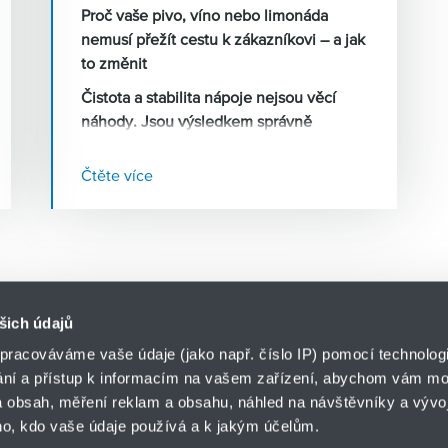
Proč vaše pivo, víno nebo limonáda
nemusí přežít cestu k zákazníkovi – a jak
to změnit
Čistota a stabilita nápoje nejsou věcí
náhody. Jsou výsledkem správně
nastavené filtrace – od prvního záchytu
kvasinek po finální mikrobiologické
Čtěte více
zabezpečení před plněním. Přesto se v
praxi stále setkáváme s provozy, kde
filtrace buď chybí, nebo je podceněna.
Výsledek? Zákal, zkrácená trvanlivost,
reklamace.
šich údajů
pracováváme vaše údaje (jako např. číslo IP) pomocí technologií
ání a přístup k informacím na vašem zařízení, abychom vám moh
o.z. HYDRO-TECH
 obsah, měření reklam a obsahu, náhled na návštěvníky a vývoj
HENNLICH s.r.o.
ář
o, kdo vaše údaje používá a k jakým účelům.
Českolipská 9