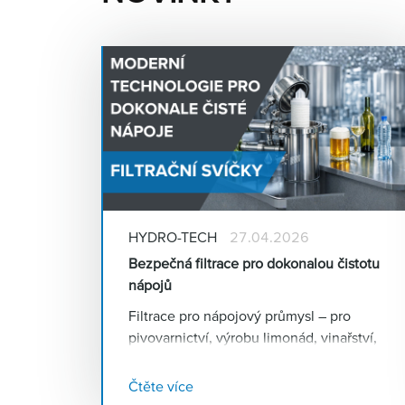
HYDRO-TECH
27.04.2026
Bezpečná filtrace pro dokonalou čistotu
nápojů
Filtrace pro nápojový průmysl – pro
pivovarnictví, výrobu limonád, vinařství,
lihovarnictví, nealko nápoje, energy
drinky a všechna další nápojová odvětví.
Čtěte více