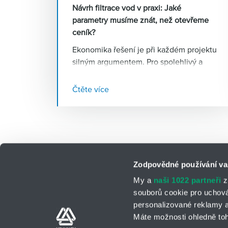
Návrh filtrace vod v praxi: Jaké
parametry musíme znát, než otevřeme
ceník?
Ekonomika řešení je při každém projektu
silným argumentem. Pro spolehlivý a
efektivní návrh filtračního systému jsou
však naprosto klíčové správné vstupní
Čtěte více
parametry. Co vše je nutné zohlednit
před samotným výběrem technologie,
aby systém fungoval bez výpadků?
„
Správně navržená filtrace začíná u
precizních dat, nikoliv v ceníku,“
vysvětluje
Ing. Lubomír Potenec
,
Zodpovědné používání va
produktový manažer z odštěpného
My a
naši 1022 partneři
z
závodu HYDROTECH
.
„Pokud se
souborů cookie pro uchov
podcení příprava a analytika, i ten
personalizované reklamy a
nejkvalitnější systém může v reálném
Kontaktní osoby
Kontaktní formul
Máte možnosti ohledně toh
provozu selhat nebo generovat