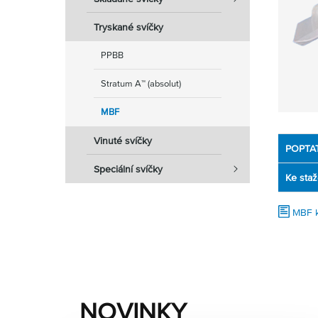
Tryskané svíčky
PPBB
Stratum A™ (absolut)
MBF
Vinuté svíčky
POPTA
Speciální svíčky
Ke staž
MBF k
NOVINKY