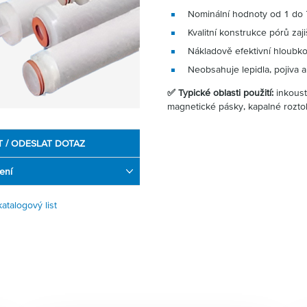
Nominální hodnoty od 1 do
Kvalitní konstrukce pórů zaji
Nákladově efektivní hloubkov
Neobsahuje lepidla, pojiva a
✅ Typické oblasti použití:
inkoust
magnetické pásky, kapalné roztok
T / ODESLAT DOTAZ
ení
atalogový list