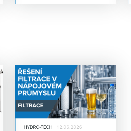
můžete zapůjčit a otestovat přímo u
sebe!
HYDRO-TECH
12.06.2026