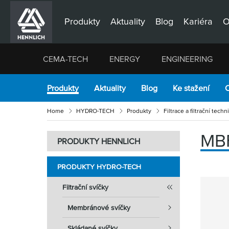
Produkty
Aktuality
Blog
Kariéra
O
CEMA-TECH
ENERGY
ENGINEERING
Produkty
Aktuality
Blog
Ke stažení
O
Home
HYDRO-TECH
Produkty
Filtrace a filtrační techn
MB
PRODUKTY HENNLICH
PRODUKTY HYDRO-TECH
Filtrační svíčky
Membránové svíčky
Skládané svíčky