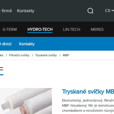
 firmě
Kontakty
CS
Hledat
DE
G-TERM
HYDRO-TECH
LIN-TECH
MERES
EN
 divizi
Kontakty
ika
Filtrační svíčky
Tryskané svíčky
MBF
F
Tryskané svíčky M
Ekonomický, jednorázový, filtrač
MBF hloubkový filtr je konstruo
chemikáliemi a množstvím různýc