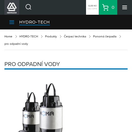
0,00 Kč
0
bez DPH
Košík
Hledat
Divize HENNLICH
HYDRO-TECH
Produkty
Home
HYDRO-TECH
Produkty
Čerpací technika
Ponorná čerpadla
Aktuality
pro odpadní vody
Blog
Kariéra
PRO ODPADNÍ VODY
O firmě
Kontakty
CS
Přihlásit se
CZK
Nákupní seznam