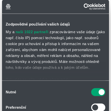
Zodpovědné používání vašich údajů
My a
naši 1022 partneři
zpracováváme vaše údaje (jako
např. číslo IP) pomocí technologií, jako např. souborů
cookie pro uchování a přístup k informacím na vašem
zařízení, abychom vám mohli nabízet personalizované
reklamy a obsah, měření reklam a obsahu, náhled na
návštěvníky a vývoj produktů. Máte možnosti ohledně
Řada V
toho, kdo vaše údaje používá a k jakým účelům.
Max. 261 m³/h, max. 58,8 m
Vírové oběžné kolo
Pokud to povolíte, rádi bychom také:
Shromažďovali informace o vaší geografické poloze,
Výběr
Nutné
které mohou být přesné na několik metrů
souhlasu
Identifikovali vaše zařízení pomocí aktivního
skenování pro konkrétní charakteristiky (otisk prstu)
Preferenční
Zjistěte více o tom, jak zpracováváme vaše osobní