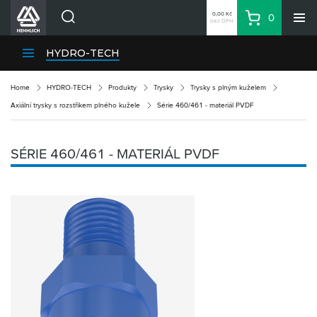
0,00 Kč
0
bez DPH
Košík
Hledat
Divize HENNLICH
HYDRO-TECH
Produkty
Home
HYDRO-TECH
Produkty
Trysky
Trysky s plným kuželem
Aktuality
Axiální trysky s rozstřikem plného kužele
Série 460/461 - materiál PVDF
Blog
Kariéra
SÉRIE 460/461 - MATERIÁL PVDF
O firmě
Kontakty
CS
Přihlásit se
CZK
Nákupní seznam