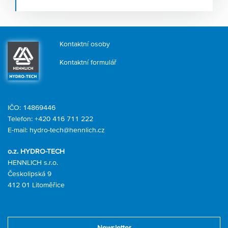
systémů
, kterým nahrávají stále teplejší léta. Firma
HENNLICH, která tyto systémy v Česku navrhuje a
dodává, zaznamenává růst poptávky po tomto zařízení v
řádu desítek procent.
Kontaktní osoby
Kontaktní formulář
IČO: 14869446
Telefon:
+420 416 711 222
E-mail:
hydro-tech@hennlich.cz
o.z. HYDRO-TECH
HENNLICH s.r.o.
Českolipská 9
412 01 Litoměřice
Newsletter