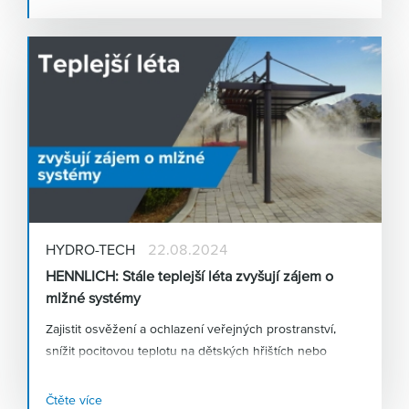
HYDRO-TECH
22.08.2024
HENNLICH: Stále teplejší léta zvyšují zájem o
mlžné systémy
Zajistit osvěžení a ochlazení veřejných prostranství,
snížit pocitovou teplotu na dětských hřištích nebo
podpořit růst a dozrávání zemědělských plodin – to je
jen několik způsobů využití
vysokotlakých mlžících
Čtěte více