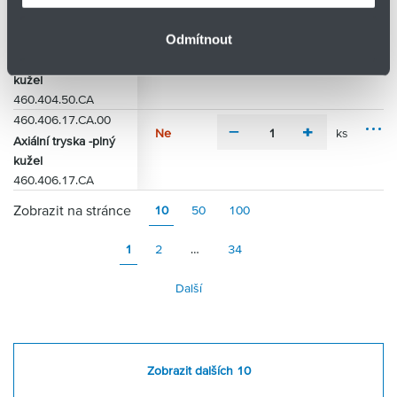
o
t
n
u
460.404.30.CA
ž
i
u
s
n
Odmítnout
460.404.50.CA.00
s
Ne
ks
o
m
p
Axiální tryska -plný
M
s
i
l
kužel
o
t
n
u
460.404.50.CA
ž
i
u
s
n
460.406.17.CA.00
s
Ne
ks
o
m
p
Axiální tryska -plný
M
s
i
l
kužel
o
t
n
u
460.406.17.CA
ž
i
u
s
n
s
Zobrazit na stránce
10
50
100
o
s
t
1
2
…
34
i
Další
Zobrazit dalších 10