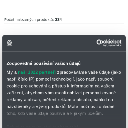
Počet nalezených produktů:
334
Číslo zboží
Skladem
Množství
MJ
Zodpovědné používání vašich údajů
460.326.5E.CA.00
Ne
ks
My a
naši 1022 partneři
zpracováváme vaše údaje (jako
m
p
Plný kužel - axiální
M
i
l
např. číslo IP) pomocí technologií, jako např. souborů
460.326.5E.CA
o
n
u
cookie pro uchování a přístup k informacím na vašem
460.366.17.CA.00
ž
u
s
Ne
ks
n
zařízení, abychom vám mohli nabízet personalizované
m
p
Axiální tryska -plný
s
M
o
i
l
reklamy a obsah, měření reklam a obsahu, náhled na
kuže
o
s
n
u
460.366.17.CA
ž
návštěvníky a vývoj produktů. Máte možnosti ohledně
t
u
s
n
460.368.17.CA.00
toho, kdo vaše údaje používá a k jakým účelům.
i
s
Ne
ks
o
m
p
Axiální tryska -plný
M
s
i
l
kužel
o
Pokud to povolíte, rádi bychom také:
t