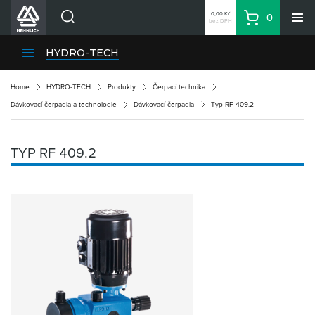
0,00 Kč
0
bez DPH
Košík
Hledat
Divize HENNLICH
HYDRO-TECH
Produkty
Home
HYDRO-TECH
Produkty
Čerpací technika
Aktuality
Dávkovací čerpadla a technologie
Dávkovací čerpadla
Typ RF 409.2
Blog
Kariéra
TYP RF 409.2
O firmě
Kontakty
CS
Přihlásit se
CZK
Nákupní seznam