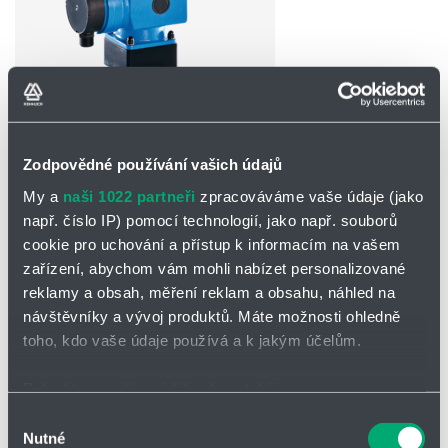
Partner
Zone
POPTAT / ODESLAT DOTAZ
Zodpovědné používání vašich údajů
Ke stažení
My a
naši 1022 partneři
zpracováváme vaše údaje (jako
např. číslo IP) pomocí technologií, jako např. souborů
Produktový přehled - Membránová
cookie pro uchování a přístup k informacím na vašem
čerpadla RF a C 409.2 a 410.2 Pro+
zařízení, abychom vám mohli nabízet personalizované
Provozní návod - Dávkovací čerpadla
reklamy a obsah, měření reklam a obsahu, náhled na
409.2...e / 410.2…e
návštěvníky a vývoj produktů. Máte možnosti ohledně
toho, kdo vaše údaje používá a k jakým účelům.
Membránové čerpadlo RF 409.2
Pokud to povolíte, rádi bychom také:
Čerpací hlava z materiálu
Shromažďovali informace o vaší geografické poloze,
PP-GFK, 1.4571, PVC-U, PVDF, PVDF-GFK,
Výběr
PP
Nutné
které mohou být přesné na několik metrů
souhlasu