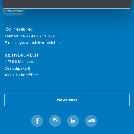
Kontaktní formulář
IČO: 14869446
Telefon:
+420 416 711 222
E-mail:
hydro-tech@hennlich.cz
o.z. HYDRO-TECH
HENNLICH s.r.o.
Českolipská 9
412 01 Litoměřice
Newsletter
Facebook
Instagram
Linkedin
Youtube