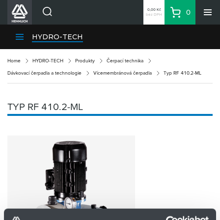
0,00 Kč
0
bez DPH
Košík
Hledat
Divize HENNLICH
HYDRO-TECH
Produkty
Home
HYDRO-TECH
Produkty
Čerpací technika
Aktuality
Dávkovací čerpadla a technologie
Vícemembránová čerpadla
Typ RF 410.2-ML
Blog
Kariéra
TYP RF 410.2-ML
O firmě
Kontakty
CS
Přihlásit se
CZK
Nákupní seznam