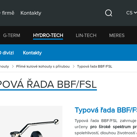
 firmě
Kontakty
CS
Hledat
DE
G-TERM
HYDRO-TECH
LIN-TECH
MERES
EN
 divizi
Kontakty
houty
Přímé kulové kohouty s přírubou
Typová řada BBF/FSL
POVÁ ŘADA BBF/FSL
Typová řada BBF/F
Typová řada BBF/FSL zahrnuje 
určeny
pro široké spektrum prů
spolehlivostí, dlouhou životností