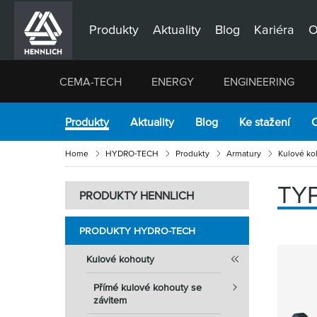
Produkty
Aktuality
Blog
Kariéra
O
CEMA-TECH
ENERGY
ENGINEERING
Produkty
Aktuality
Blog
Ke stažení
O
Home
HYDRO-TECH
Produkty
Armatury
Kulové ko
TY
PRODUKTY HENNLICH
PRODUKTY HYDRO-TECH
Kulové kohouty
Přímé kulové kohouty se
závitem