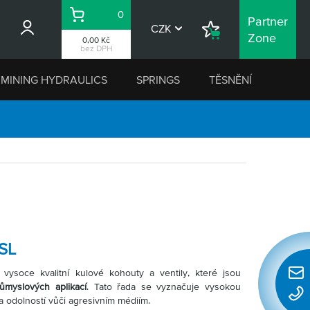
0
Partner
Košík
CZK
Nákupní
Zone
0,00 Kč
seznam
bez DPH
MINING HYDRAULICS
SPRINGS
TĚSNĚNÍ
SL
vysoce kvalitní kulové kohouty a ventily, které jsou
Rychl
myslových aplikací
. Tato řada se vyznačuje vysokou
konta
 a odolností vůči agresivním médiím.