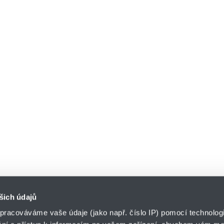
šich údajů
pracováváme vaše údaje (jako např. číslo IP) pomocí technologií