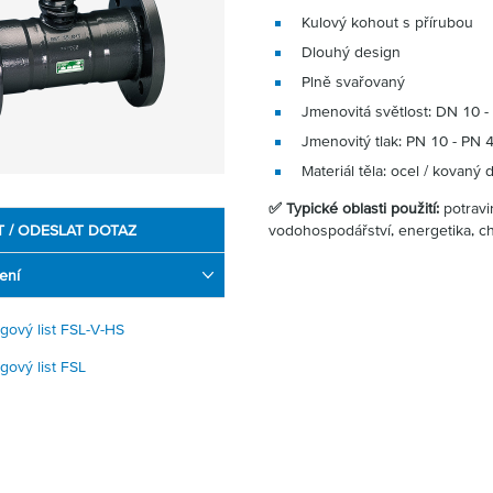
Kulový kohout s přírubou
Dlouhý design
Plně svařovaný
Jmenovitá světlost: DN 10 
Jmenovitý tlak: PN 10 - PN 
Materiál těla: ocel / kovaný 
✅ Typické oblasti použití:
potravi
T / ODESLAT DOTAZ
vodohospodářství, energetika, c
ení
ogový list FSL-V-HS
gový list FSL