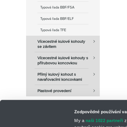
Typová řada BBF/FSA
Typová řada BBF/ELF
Typová řada TFE
Vícecestné kulové kohouty
se závitem
Vícecestné kulové kohouty s
přírubovou koncovkou
Přímý kulový kohout s
navařovacími koncovkami
Plastové provedení
Zodpovědné používání va
My a
naši 1022 partneři
z