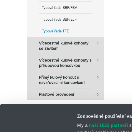
Typová řada BBF/FSA
Typová řada BBF/ELF
Typová řada TFE
Vícecestné kulové kohouty
se závitem
Vícecestné kulové kohouty s
přírubovou koncovkou
Přímý kulový kohout s
navařovacími koncovkami
Plastové provedení
Zodpovědné používání va
My a
naši 1022 partneři
z