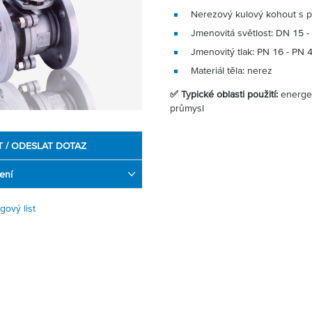
Nerezový kulový kohout s p
Jmenovitá světlost: DN 15 
Jmenovitý tlak: PN 16 - PN 
Materiál těla: nerez
✅ Typické oblasti použití:
energet
průmysl
T / ODESLAT DOTAZ
ení
gový list