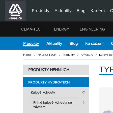
Produkty
Aktuality
Blog
Kariéra
O
CEMA-TECH
ENERGY
ENGINEERING
Produkty
Aktuality
Blog
Ke stažení
O
Home
HYDRO-TECH
Produkty
Armatury
Kulové ko
TY
PRODUKTY HENNLICH
PRODUKTY HYDRO-TECH
Kulové kohouty
Přímé kulové kohouty se
závitem