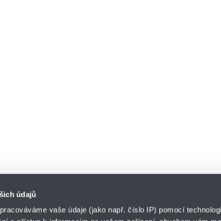
šich údajů
pracováváme vaše údaje (jako např. číslo IP) pomocí technologií