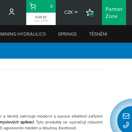
0
Partner
Košík
CZK
Nákupní
Zone
0,00 Kč
seznam
bez DPH
MINING HYDRAULICS
SPRINGS
TĚSNĚNÍ
r a Ventil) zahrnuje moderní a vysoce efektivní zařízení
Rychl
myslových aplikací
. Tyto produkty se vyznačují robustní
konta
či agresivním médiím a dlouhou životností.