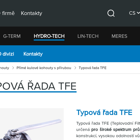
 firmě
Kontakty
CS
Hledat
DE
G-TERM
HYDRO-TECH
LIN-TECH
MERES
EN
 divizi
Kontakty
houty
Přímé kulové kohouty s přírubou
Typová řada TFE
POVÁ ŘADA TFE
Typová řada TFE
Typová řada TFE (Teplovodní Filt
určená
pro široké spektrum prů
konstrukcí, vysokou odolností vů