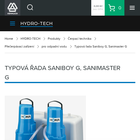
0,00 Kč
0
bez DPH
Košík
Hledat
Divize HENNLICH
HYDRO-TECH
Produkty
Home
HYDRO-TECH
Produkty
Čerpací technika
Aktuality
Přečerpávací zařízení
pro odpadní vodu
Typová řada Saniboy G, Sanimaster G
Blog
Kariéra
TYPOVÁ ŘADA SANIBOY G, SANIMASTER
O firmě
G
Kontakty
CS
Přihlásit se
CZK
Nákupní seznam