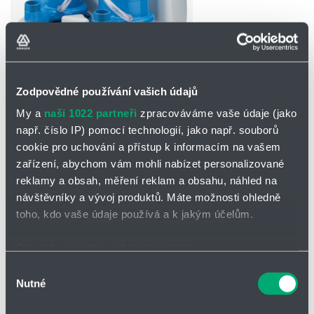
Partner
Zone
Zodpovědné používání vašich údajů
My a
naši 1022 partneři
zpracováváme vaše údaje (jako
POPTAT / ODESLAT DOTAZ
např. číslo IP) pomocí technologií, jako např. souborů
cookie pro uchování a přístup k informacím na vašem
Řada Saniboy G/Sanimaster G
zařízení, abychom vám mohli nabízet personalizované
reklamy a obsah, měření reklam a obsahu, náhled na
Jednoduché nebo zdvojené provedení je možné
návštěvníky a vývoj produktů. Máte možnosti ohledně
Použití v místech, kde není zavedena běžná kanalizace nebo v
toho, kdo vaše údaje používá a k jakým účelům.
místech, kde se kanalizace nachází nad úrovní sanitárního
zařízení
Pokud to povolíte, rádi bychom také:
Shromažďovali informace o vaší geografické poloze,
Výběr
Technické údaje
Nutné
které mohou být přesné na několik metrů
souhlasu
Dopravní množství:
max. 20,9 m³/h
Identifikovali vaše zařízení pomocí aktivního