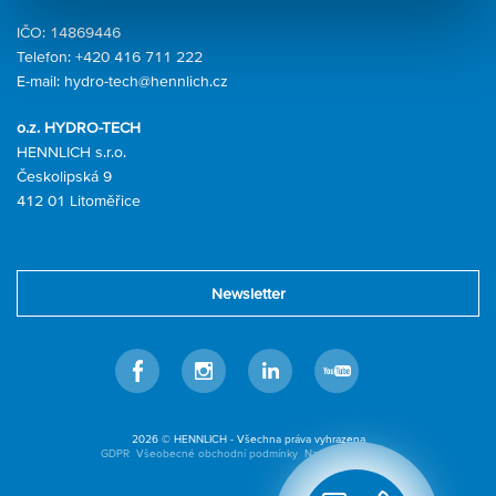
IČO: 14869446
Telefon:
+420 416 711 222
E-mail:
hydro-tech@hennlich.cz
o.z. HYDRO-TECH
HENNLICH s.r.o.
Českolipská 9
412 01 Litoměřice
Newsletter
Facebook
Instagram
Linkedin
Youtube
2026 © HENNLICH - Všechna práva vyhrazena
GDPR
Všeobecné obchodní podmínky
Nastavení cookies