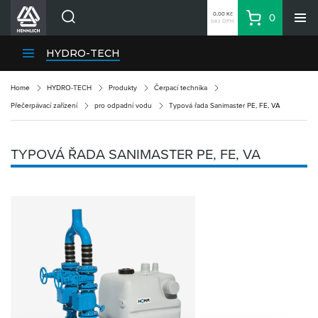
0,00 Kč
0
bez DPH
Košík
Hledat
Divize HENNLICH
HYDRO-TECH
Produkty
Home
HYDRO-TECH
Produkty
Čerpací technika
Aktuality
Přečerpávací zařízení
pro odpadní vodu
Typová řada Sanimaster PE, FE, VA
Blog
Kariéra
TYPOVÁ ŘADA SANIMASTER PE, FE, VA
O firmě
Kontakty
CS
Přihlásit se
CZK
Nákupní seznam