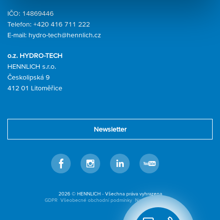
IČO: 14869446
Telefon:
+420 416 711 222
E-mail:
hydro-tech@hennlich.cz
o.z. HYDRO-TECH
HENNLICH s.r.o.
Českolipská 9
412 01 Litoměřice
Newsletter
Facebook
Instagram
Linkedin
Youtube
2026 © HENNLICH - Všechna práva vyhrazena
GDPR
Všeobecné obchodní podmínky
Nastavení cookies