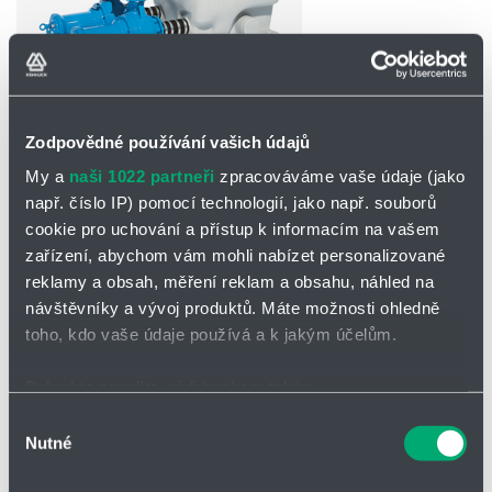
Partner
Zone
Zodpovědné používání vašich údajů
POPTAT / ODESLAT DOTAZ
My a
naši 1022 partneři
zpracováváme vaše údaje (jako
např. číslo IP) pomocí technologií, jako např. souborů
Řada Sanimaster PE/FE/VA
cookie pro uchování a přístup k informacím na vašem
zařízení, abychom vám mohli nabízet personalizované
Kompaktní zařízení s jedním nebo dvěma zásobníky a s jedním
reklamy a obsah, měření reklam a obsahu, náhled na
nebo dvěma čerpadly
návštěvníky a vývoj produktů. Máte možnosti ohledně
toho, kdo vaše údaje používá a k jakým účelům.
Technické údaje
Dopravní množství:
max. 202,4 m³/h
Pokud to povolíte, rádi bychom také:
Dopravní výška:
max. 38,1 m
Shromažďovali informace o vaší geografické poloze,
Výběr
Připojení výtlaku:
DN 80 / DN 100
Nutné
které mohou být přesné na několik metrů
souhlasu
Vstup:
DN 100 / DN 150
Identifikovali vaše zařízení pomocí aktivního