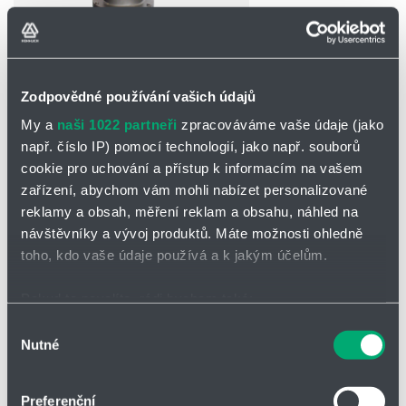
Partner
Zone
Zodpovědné používání vašich údajů
My a
naši 1022 partneři
zpracováváme vaše údaje (jako
např. číslo IP) pomocí technologií, jako např. souborů
POPTAT / ODESLAT DOTAZ
cookie pro uchování a přístup k informacím na vašem
Ke stažení
zařízení, abychom vám mohli nabízet personalizované
reklamy a obsah, měření reklam a obsahu, náhled na
Katalogový list - VD/KL-1-IIA
návštěvníky a vývoj produktů. Máte možnosti ohledně
toho, kdo vaše údaje používá a k jakým účelům.
Přetlakovo/podtlakový ventil VD/KL-1-IIA
Pokud to povolíte, rádi bychom také:
Shromažďovali informace o vaší geografické poloze,
Jako koncová armatura, pro větrací otvory na nádržích,
odolná vůči
Výběr
explozi
a vůči dlouhodobému působení žáru pro hořlavé kapaliny
Nutné
které mohou být přesné na několik metrů
souhlasu
explozní skupiny IIA s normovanou šířkou štěrbiny (MESG) > 0,9
Identifikovali vaše zařízení pomocí aktivního
mm. Převážně určeno pro odvětrávací zařízení na pevných víkách
skenování pro konkrétní charakteristiky (otisk prstu)
nádrží.
Zabraňuje nežádoucí přetlakům a podtlakům
, stejně tak jako
Preferenční