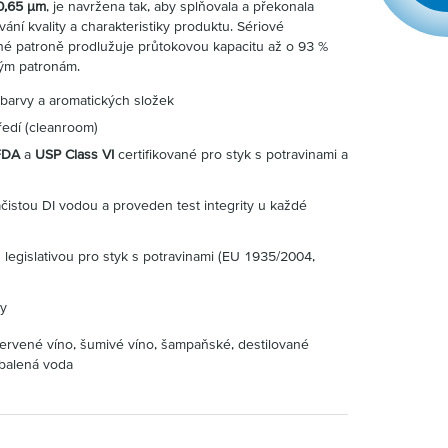
 0,65 µm
, je navržena tak, aby splňovala a překonala
ování kvality a charakteristiky produktu. Sériové
é patroně prodlužuje průtokovou kapacitu až o 93 %
ým patronám.
 barvy a aromatických složek
ředí (cleanroom)
FDA
a
USP Class VI
certifikované pro styk s potravinami a
čistou DI vodou a proveden test integrity u každé
 legislativou pro styk s potravinami (EU 1935/2004,
ty
červené víno, šumivé víno, šampaňské, destilované
, balená voda