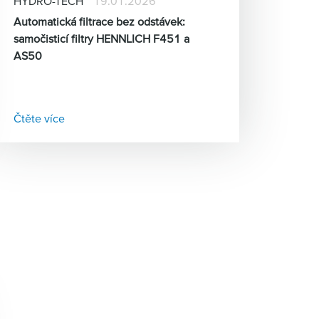
HYDRO-TECH
19.01.2026
Automatická filtrace bez odstávek:
samočisticí filtry HENNLICH F451 a
AS50
Čtěte více