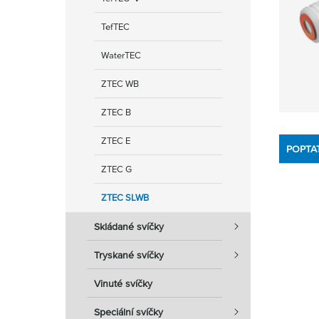
TefTEC
WaterTEC
ZTEC WB
ZTEC B
ZTEC E
POPTA
ZTEC G
ZTEC SLWB
Skládané svíčky
Tryskané svíčky
Vinuté svíčky
Speciální svíčky