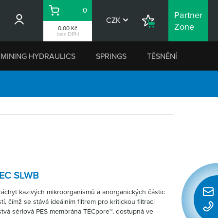
0
Partner
Košík
CZK
Nákupní
Zone
0,00 Kč
seznam
bez DPH
MINING HYDRAULICS
SPRINGS
TĚSNĚNÍ
TEC SLWB
záchyt kazivých mikroorganismů a anorganických částic
Rychl
 čímž se stává ideálním filtrem pro kritickou filtraci
konta
rstvá sériová PES membrána TECpore™, dostupná ve