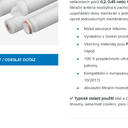
velikostech pórů
0,2, 0,45 nebo
filtrační kritéria nezbytná k zach
uspořádání dvou membrán v jedn
oproti jednoduchým membránov
Nízká adsorpce bílkovin,
Vyráběno v čistém prost
Všechny materiály jsou
nápoji
100 % propláchnuto ultra
T / ODESLAT DOTAZ
patrony
Kompatibilní s evropskou
10/2011)
Absolutní filtrační hodno
✅ Typické oblasti použití:
bílé a 
lihoviny, wine/malt coolers, pivo