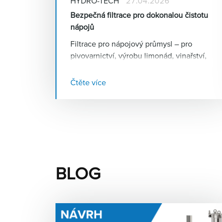
HYDRO-TECH
27.04.2026
Bezpečná filtrace pro dokonalou čistotu
nápojů
Filtrace pro nápojový průmysl – pro
pivovarnictví, výrobu limonád, vinařství,
lihovarnictví, nealko nápoje, energy
drinky a všechna další nápojová odvětví.
Čtěte více
BLOG