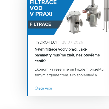
HYDRO-TECH
28.07.2026
Návrh filtrace vod v praxi: Jaké
parametry musíme znát, než otevřeme
ceník?
Ekonomika řešení je při každém projektu
silným argumentem. Pro spolehlivý a
efektivní návrh filtračního systému jsou
však naprosto klíčové správné vstupní
Čtěte více
parametry. Co vše je nutné zohlednit
před samotným výběrem technologie,
aby systém fungoval bez výpadků?