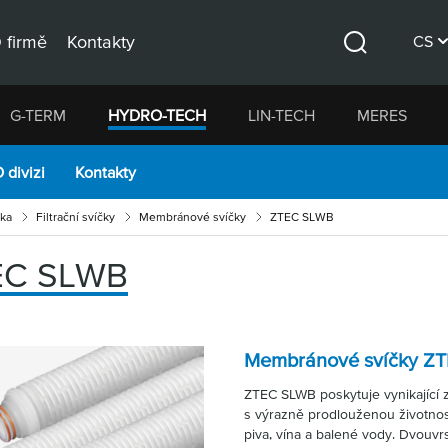
 firmě
Kontakty
CS
Hledat
DE
G-TERM
HYDRO-TECH
LIN-TECH
MERES
EN
 divizi
Kontakty
ika
Filtrační svíčky
Membránové svíčky
ZTEC SLWB
EC SLWB
Membránové svíčky Z
ZTEC SLWB poskytuje vynikající 
s výrazně prodlouženou životností,
piva, vína a balené vody. Dvouv