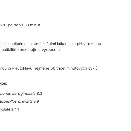
85 °C po dobu 30 minut.
cími, sanitačními a sterilizačními látkami a s pH v rozsahu
patibilitě konzultujte s výrobcem.
párou či v autoklávu nejméně 50 třicetiminutových cyklů
kon:
monas aeruginosa
≥ 8,3
tobacillus brevis
≥ 8,9
visiae
≥ 11