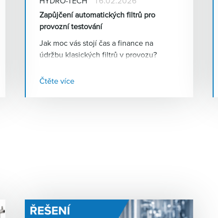
HYDRO-TECH
16.02.2026
Zapůjčení automatických filtrů pro
provozní testování
Jak moc vás stojí čas a finance na
údržbu klasických filtrů v provozu?
S automatickými filtry HENNLICH
dosáhnete bezpečné filtrace bez
Čtěte více
plánovaných odstávek. Navíc si je teď
můžete zapůjčit a otestovat přímo u
sebe!