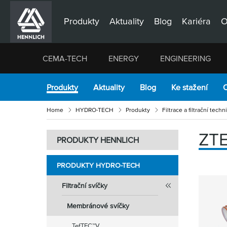
Produkty
Aktuality
Blog
Kariéra
O
CEMA-TECH
ENERGY
ENGINEERING
Produkty
Aktuality
Blog
Ke stažení
O
Home
HYDRO-TECH
Produkty
Filtrace a filtrační techn
ZT
PRODUKTY HENNLICH
PRODUKTY HYDRO-TECH
Filtrační svíčky
Membránové svíčky
TefTEC™V