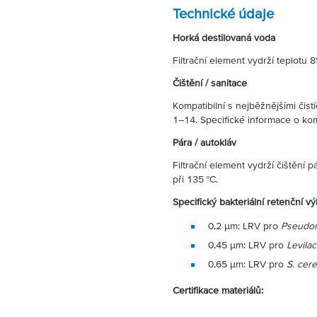
Technické údaje
Horká destilovaná voda
Filtrační element vydrží teplotu 
Čištění / sanitace
Kompatibilní s nejběžnějšími čistí
1–14. Specifické informace o kom
Pára / autokláv
Filtrační element vydrží čištění 
při 135 °C.
Specifický bakteriální retenční vý
0,2 µm: LRV pro
Pseudo
0,45 µm: LRV pro
Levilac
0,65 µm: LRV pro
S. cere
Certifikace materiálů: