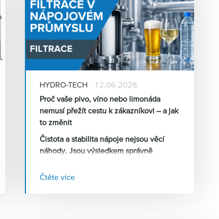
HYDRO-TECH
12.06.2026
Proč vaše pivo, víno nebo limonáda
nemusí přežít cestu k zákazníkovi – a jak
to změnit
Čistota a stabilita nápoje nejsou věcí
náhody. Jsou výsledkem správně
nastavené filtrace – od prvního záchytu
kvasinek po finální mikrobiologické
Čtěte více
zabezpečení před plněním. Přesto se v
praxi stále setkáváme s provozy, kde
filtrace buď chybí, nebo je podceněna.