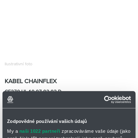
Partner
Zone
Ilustrativní foto
KABEL CHAINFLEX
CF270.UL.10.07.02.02.D
CF270.UL.10.07.02.02
(4 G 1,0+2x(2x0,75)C)C
Skladem
0
m
Zodpovědné používání vašich údajů
0 m a více
410,19
Kč/m
My a
naši 1022 partneři
zpracováváme vaše údaje (jako