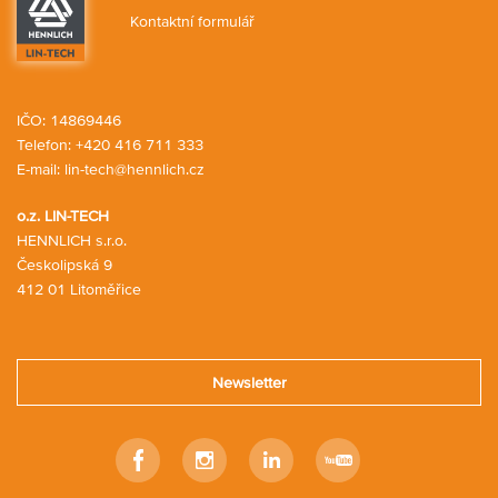
Kontaktní formulář
IČO: 14869446
Telefon:
+420 416 711 333
E-mail:
lin-tech@hennlich.cz
o.z. LIN-TECH
HENNLICH s.r.o.
Českolipská 9
412 01 Litoměřice
Newsletter
Facebook
Instagram
Linkedin
Youtube