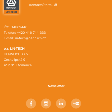
Kontaktní formulář
IČO: 14869446
Telefon:
+420 416 711 333
E-mail:
lin-tech@hennlich.cz
o.z. LIN-TECH
HENNLICH s.r.o.
Českolipská 9
412 01 Litoměřice
Newsletter
Facebook
Instagram
Linkedin
Youtube