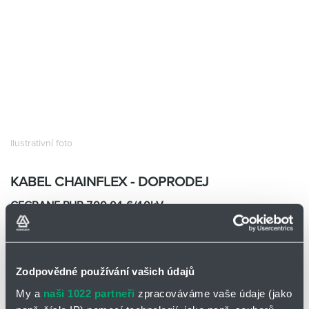
Partner
Zone
Ilustrativní foto
KABEL CHAINFLEX - DOPRODEJ
CFCRANE.PUR.700.01.6/10kV
CFCRANE.PUR.700.01.6
(1x70/16)C
Skladem
0
m
Zodpovědné používání vašich údajů
0 m a více
1 991,22
Kč/m
My a
naši 1022 partneři
zpracováváme vaše údaje (jako