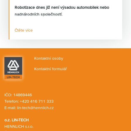
Robotizace dnes již není výsadou automobilek nebo
nadnárodních společností.
Čtěte více
Stále častěji se s požadavky na automatizaci setkávám i
u malých a středních výrobních firem, které řeší
nedostatek kvalifikovaných pracovníků, rostoucí mzdové
náklady nebo požadavky na stabilní kvalitu výroby.
Kontaktní osoby
Kontaktní formulář
IČO: 14869446
Telefon:
+420 416 711 333
E-mail:
lin-tech@hennlich.cz
o.z. LIN-TECH
HENNLICH s.r.o.