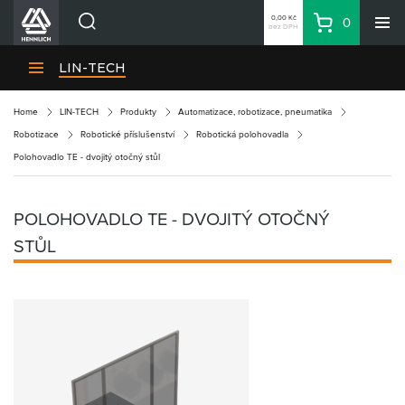
0,00 Kč
0
bez DPH
Košík
Hledat
Divize HENNLICH
LIN-TECH
Produkty
Home
LIN-TECH
Produkty
Automatizace, robotizace, pneumatika
Aktuality
Robotizace
Robotické příslušenství
Robotická polohovadla
Blog
Polohovadlo TE - dvojitý otočný stůl
Kariéra
O firmě
POLOHOVADLO TE - DVOJITÝ OTOČNÝ
Kontakty
STŮL
CS
Přihlásit se
CZK
Nákupní seznam