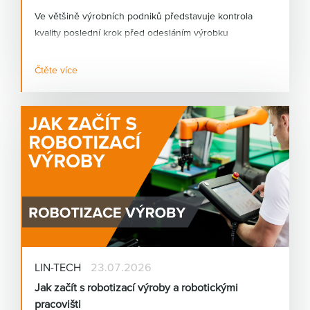
Ve většině výrobních podniků představuje kontrola
kvality poslední krok před odesláním výrobku
zákazníkovi. Přesto bývá stále ve velké míře závislá na
lidském faktoru. Únava, rozdílné zkušenosti operátorů
Čtěte více
nebo vysoké tempo výroby mohou vést k tomu, že
některé vady zůstanou neodhaleny.
LIN-TECH
23.07.2026
Jak začít s robotizací výroby a robotickými
pracovišti