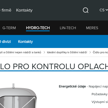
 firmě
Kontakty
CS
Hledat
DE
G-TERM
HYDRO-TECH
LIN-TECH
MERES
EN
 divizi
Kontakty
tí a čištění nejen nádrží a tanků
Ideální doplňky k čištění nádrží
Čidlo pro k
DLO PRO KONTROLU OPLAC
Energetické údaje
- Napájecí nap
Požadavky na napáj
Výstupní signál: PNP, 50