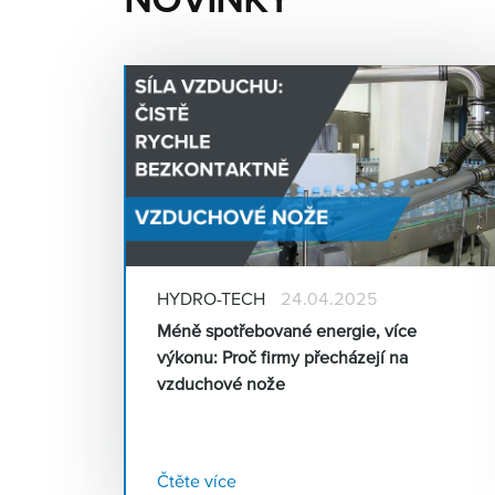
HYDRO-TECH
24.04.2025
Méně spotřebované energie, více
výkonu: Proč firmy přecházejí na
vzduchové nože
Čtěte více