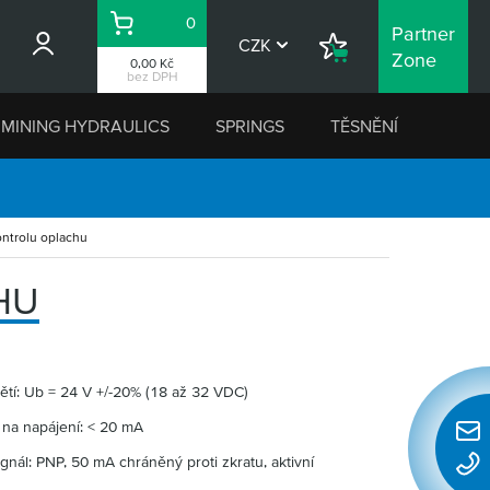
0
Partner
Košík
CZK
Nákupní
Zone
0,00 Kč
seznam
bez DPH
MINING HYDRAULICS
SPRINGS
TĚSNĚNÍ
ontrolu oplachu
HU
ětí: Ub = 24 V +/-20% (18 až 32 VDC)
ení: < 20 mA
Rychl
 mA chráněný proti zkratu, aktivní
konta