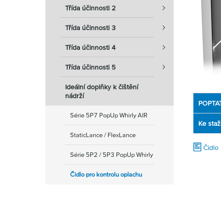
Třída účinnosti 2
Třída účinnosti 3
Třída účinnosti 4
Třída účinnosti 5
Ideální doplňky k čištění
nádrží
POPTA
Série 5P7 PopUp Whirly AIR
Ke staž
StaticLance / FlexLance
Čidlo
Série 5P2 / 5P3 PopUp Whirly
Čidlo pro kontrolu oplachu