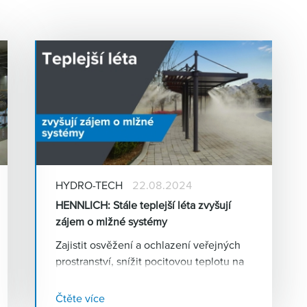
HYDRO-TECH
22.08.2024
HENNLICH: Stále teplejší léta zvyšují
zájem o mlžné systémy
Zajistit osvěžení a ochlazení veřejných
prostranství, snížit pocitovou teplotu na
dětských hřištích nebo podpořit růst a
dozrávání zemědělských plodin – to je
Čtěte více