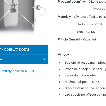
Provozní podmínky
- Okolní teplo
Procesní teplota: +6
Materiály
- Závitová přípojka (G 1
Hrot sondy: PEEK
Tělo: 303 SS
Princip činnosti
- Kapacitní
T / ODESLAT DOTAZ
Výhody
ení
Spolehlivé rozpoznání příp
Procesní připojení senzoru
 kontroly oplachu 5T EN
Jednoduchá obsluha
Možnost připojení k PLC
Stačí nastavit pouze jedno
Lze speciálně přizpůsobit p