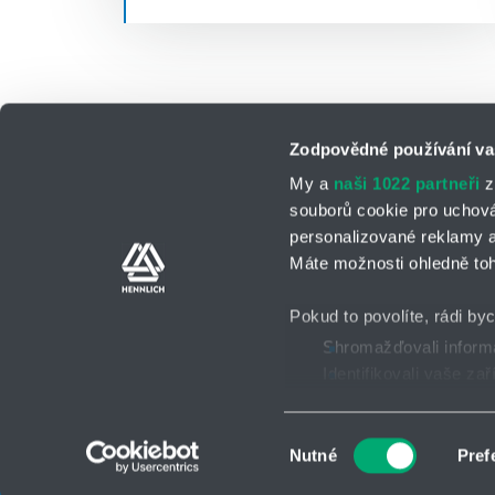
Zodpovědné používání va
My a
naši 1022 partneři
z
souborů cookie pro uchov
personalizované reklamy a
Kontaktní osoby
Kontaktní formul
Máte možnosti ohledně toh
Pokud to povolíte, rádi by
Shromažďovali informa
Identifikovali vaše za
GDPR
Všeobecné obch
2026 © HENNLICH - Všechna práva vyhrazena
Zjistěte více o tom, jak 
podrobnostmi
. Svůj souh
Výběr
Nutné
Pref
cookie.
souhlasu