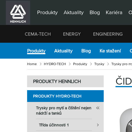
Produkty
Aktuality
Blog
Kariéra
O
CEMA-TECH
ENERGY
ENGINEERING
Produkty
Aktuality
Blog
Ke stažení
O
Home
HYDRO-TECH
Produkty
Trysky
Trysky pro my
ČI
PRODUKTY HENNLICH
PRODUKTY HYDRO-TECH
Trysky pro mytí a čištění nejen
nádrží a tanků
Třída účinnosti 1