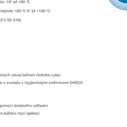
ta: -10° až +60 °C
0 °C 0° až +100 °C
/2"): SS 316L
adných závad během čisticího cyklu
 je v souladu s hygienickými směrnicemi EHEDG
u pomocí dodaného softwaru
ro každou mycí aplikaci