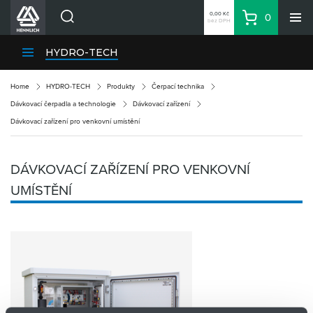
0,00 Kč
0
bez DPH
Košík
Hledat
Divize HENNLICH
HYDRO-TECH
Produkty
Home
HYDRO-TECH
Produkty
Čerpací technika
Aktuality
Dávkovací čerpadla a technologie
Dávkovací zařízení
Blog
Dávkovací zařízení pro venkovní umístění
Kariéra
O firmě
DÁVKOVACÍ ZAŘÍZENÍ PRO VENKOVNÍ
Kontakty
UMÍSTĚNÍ
CS
Přihlásit se
CZK
Nákupní seznam