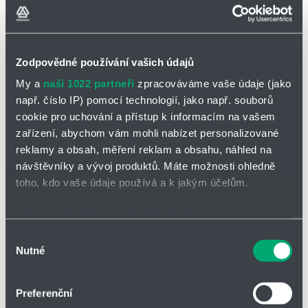
Partner
Zone
Zodpovědné používání vašich údajů
My a
naši 1022 partneři
zpracováváme vaše údaje (jako
např. číslo IP) pomocí technologií, jako např. souborů
cookie pro uchování a přístup k informacím na vašem
zařízení, abychom vám mohli nabízet personalizované
POPTAT / ODESLAT DOTAZ
reklamy a obsah, měření reklam a obsahu, náhled na
návštěvníky a vývoj produktů. Máte možnosti ohledně
Zařízení pro venkovní umístění
toho, kdo vaše údaje používá a k jakým účelům.
Dávkovací zařízení pro venkovní umístění je speciálně navrženo
pro bezpečné a spolehlivé dávkování chemikálií
a jiných kapalin v
Pokud to povolíte, rádi bychom také:
náročných klimatických podmínkách. Toto zařízení je vybaveno
Shromažďovali informace o vaší geografické poloze,
Výběr
robustní konstrukcí a ochrannými prvky, které zajišťují
Nutné
které mohou být přesné na několik metrů
souhlasu
bezproblémový provoz i v extrémních teplotách, vlhkosti nebo
Identifikovali vaše zařízení pomocí aktivního
dešti.
skenování pro konkrétní charakteristiky (otisk prstu)
Díky speciálnímu krytí a vysoce odolným materiálům je zařízení
Preferenční
Zjistěte více o tom, jak zpracováváme vaše osobní
chráněno před vlivy prostředí
, jako jsou koroze, UV záření a