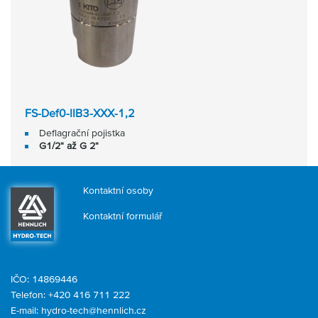
FS-Def0-IIB3-XXX-1,2
Deflagrační pojistka
G1/2" až G 2"
Kontaktní osoby
Kontaktní formulář
IČO: 14869446
Telefon:
+420 416 711 222
E-mail:
hydro-tech@hennlich.cz