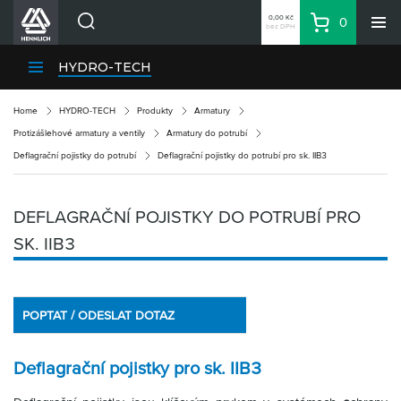
0,00 Kč
0
bez DPH
Košík
Hledat
Divize HENNLICH
HYDRO-TECH
Produkty
Home
HYDRO-TECH
Produkty
Armatury
Aktuality
Protizášlehové armatury a ventily
Armatury do potrubí
Blog
Deflagrační pojistky do potrubí
Deflagrační pojistky do potrubí pro sk. IIB3
Kariéra
O firmě
DEFLAGRAČNÍ POJISTKY DO POTRUBÍ PRO
Kontakty
SK. IIB3
CS
Přihlásit se
POPTAT / ODESLAT DOTAZ
CZK
Nákupní seznam
Deflagrační pojistky pro sk. IIB3