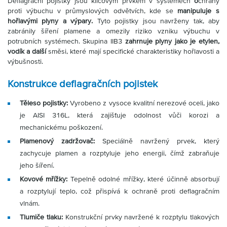
Deflagrační pojistky jsou klíčovým prvkem v systémech
o
chrany
Partner
Zone
proti výbuchu v průmyslových odvětvích, kde se
manipuluje s
hořlavými plyny a výpary.
Tyto pojistky jsou navrženy tak, aby
zabránily šíření plamene a omezily riziko vzniku výbuchu v
potrubních systémech. Skupina IIB3
zahrnuje plyny jako je etylen,
vodík a další
směsi, které mají specifické charakteristiky hořlavosti a
výbušnosti.
Konstrukce deflagračních pojistek
Těleso pojistky:
Vyrobeno z vysoce kvalitní nerezové oceli, jako
je AISI 316L, která zajišťuje odolnost vůči korozi a
mechanickému poškození.
Plamenový zadržovač:
Speciálně navržený prvek, který
zachycuje plamen a rozptyluje jeho energii, čímž zabraňuje
jeho šíření.
Kovové mřížky:
Tepelně odolné mřížky, které účinně absorbují
a rozptylují teplo, což přispívá k ochraně proti deflagračním
vlnám.
Tlumiče tlaku:
Konstrukční prvky navržené k rozptylu tlakových