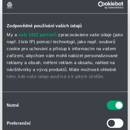
Zodpovědné používání vašich údajů
My a
naši 1022 partneři
zpracováváme vaše údaje (jako
např. číslo IP) pomocí technologií, jako např. souborů
cookie pro uchování a přístup k informacím na vašem
zařízení, abychom vám mohli nabízet personalizované
reklamy a obsah, měření reklam a obsahu, náhled na
návštěvníky a vývoj produktů. Máte možnosti ohledně
toho, kdo vaše údaje používá a k jakým účelům.
CFA-Def0-IIB3-XXX/XXX-1,2
Obousměrná pojistka proti deflagraci
Pokud to povolíte, rádi bychom také:
DN 25 až DN 400
Shromažďovali informace o vaší geografické poloze,
Výběr
Nutné
které mohou být přesné na několik metrů
souhlasu
Identifikovali vaše zařízení pomocí aktivního
skenování pro konkrétní charakteristiky (otisk prstu)
Preferenční
Zjistěte více o tom, jak zpracováváme vaše osobní