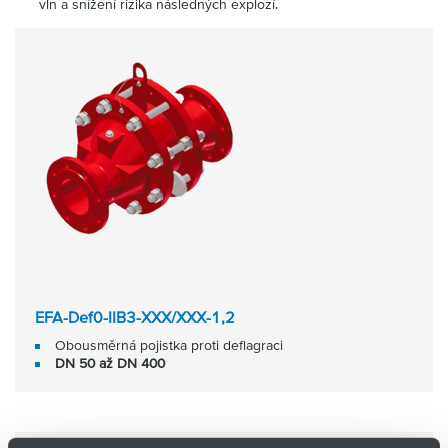
vln a snížení rizika následných explozí.
EFA-Def0-IIB3-XXX/XXX-1,2
Obousměrná pojistka proti deflagraci
DN 50 až DN 400