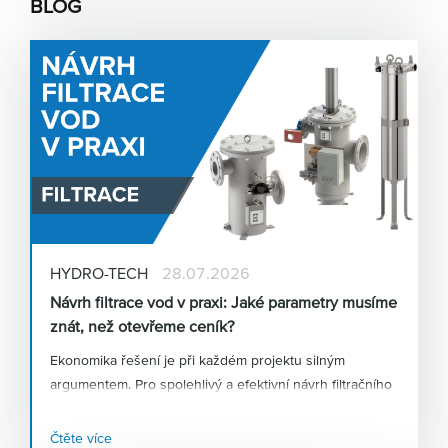
BLOG
HYDRO-TECH
28.07.2026
Návrh filtrace vod v praxi: Jaké parametry musíme
znát, než otevřeme ceník?
Ekonomika řešení je při každém projektu silným
argumentem. Pro spolehlivý a efektivní návrh filtračního
systému jsou však naprosto klíčové správné vstupní
parametry. Co vše je nutné zohlednit před samotným
Čtěte více