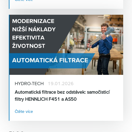
můžete zapůjčit a otestovat přímo u sebe!
HYDRO-TECH
19.01.2026
Automatická filtrace bez odstávek: samočisticí
filtry HENNLICH F451 a AS50
Čtěte více