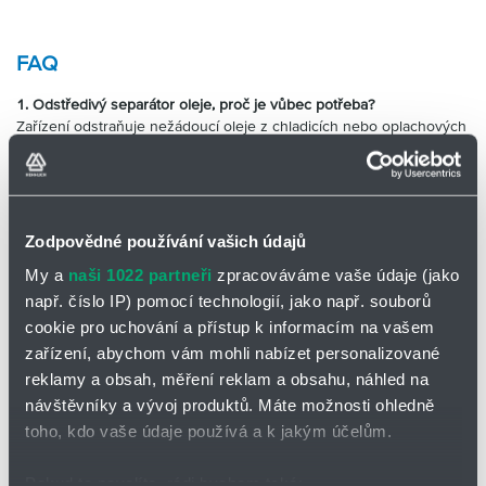
FAQ
1. Odstředivý separátor oleje, proč je vůbec potřeba?
Zařízení odstraňuje nežádoucí oleje z chladicích nebo oplachových
systémů. Zlepšuje životnost kapaliny, omezuje růst bakterií,
zlepšuje obráběcí výkon a čistotu pracoviště.
2. Jaké typy olejů dokáže odstranit?
Účinně odstraňuje volně plovoucí oleje (např. hydraulické nebo
Zodpovědné používání vašich údajů
mazací) a v závislosti na modelu i některé emulze.
My a
naši 1022 partneři
zpracováváme vaše údaje (jako
3. Jak funguje?
např. číslo IP) pomocí technologií, jako např. souborů
Využívá odstředivou sílu, případně také gravitační separaci,
koalescenční média a sběr z povrchu kapalin v nádržích.
cookie pro uchování a přístup k informacím na vašem
zařízení, abychom vám mohli nabízet personalizované
4. Jaké má přínosy?
reklamy a obsah, měření reklam a obsahu, náhled na
Prodloužení životnosti chladiva
návštěvníky a vývoj produktů. Máte možnosti ohledně
Nižší náklady na výměnu a likvidaci
toho, kdo vaše údaje používá a k jakým účelům.
Zlepšení životnosti nástrojů a přesnosti obrábění
Pokud to povolíte, rádi bychom také:
Snížení zdravotních rizik a zápachu