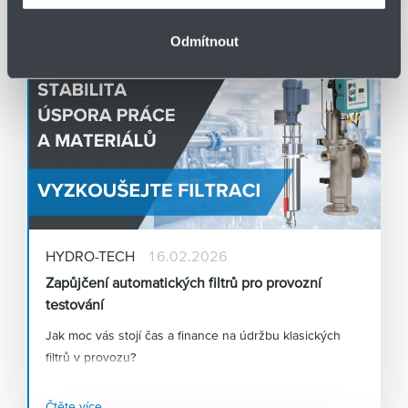
Odmítnout
HYDRO-TECH
16.02.2026
Zapůjčení automatických filtrů pro provozní
testování
Jak moc vás stojí čas a finance na údržbu klasických
filtrů v provozu?
S automatickými filtry HENNLICH dosáhnete bezpečné
filtrace bez plánovaných odstávek. Navíc si je teď
Čtěte více