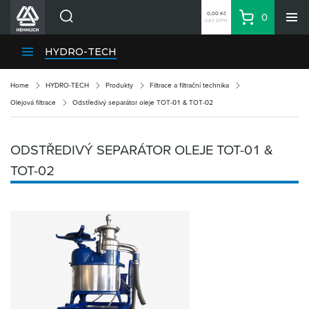
0,00 Kč
0
bez DPH
Košík
Hledat
Divize HENNLICH
HYDRO-TECH
Produkty
Home
HYDRO-TECH
Produkty
Filtrace a filtrační technika
Aktuality
Olejová filtrace
Odstředivý separátor oleje TOT-01 & TOT-02
Blog
Kariéra
ODSTŘEDIVÝ SEPARÁTOR OLEJE TOT-01 &
O firmě
TOT-02
Kontakty
CS
Přihlásit se
CZK
Nákupní seznam