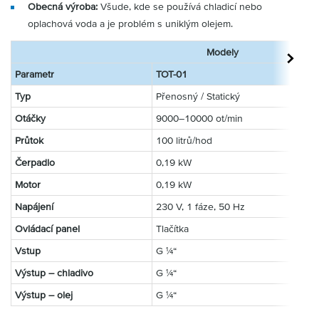
Obecná výroba:
Všude, kde se používá chladicí nebo
oplachová voda a je problém s uniklým olejem.
Modely
Parametr
TOT-01
TOT-
Typ
Přenosný / Statický
Přen
Otáčky
9000–10000 ot/min
9000
Průtok
100 litrů/hod
500 l
Čerpadlo
0,19 kW
0,19
Motor
0,19 kW
0,37
Napájení
230 V, 1 fáze, 50 Hz
230 
Ovládací panel
Tlačítka
Tlačí
Vstup
G ¼“
G ½“
Výstup – chladivo
G ¼“
G 1“
Výstup – olej
G ¼“
G 1“