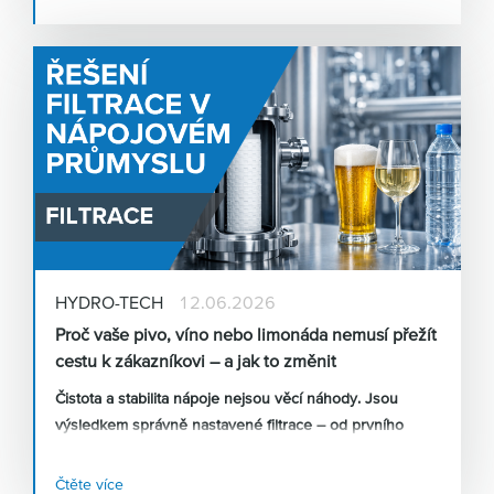
výběrem technologie, aby systém fungoval bez
výpadků? „
Správně navržená filtrace začíná u precizních
dat, nikoliv v ceníku,“
vysvětluje
Ing. Lubomír Potenec
,
produktový manažer z odštěpného závodu
HYDROTECH
.
„Pokud se podcení příprava a analytika, i
ten nejkvalitnější systém může v reálném provozu
selhat nebo generovat zbytečné vícenáklady.“
HYDRO-TECH
12.06.2026
Proč vaše pivo, víno nebo limonáda nemusí přežít
cestu k zákazníkovi – a jak to změnit
Čistota a stabilita nápoje nejsou věcí náhody. Jsou
výsledkem správně nastavené filtrace – od prvního
záchytu kvasinek po finální mikrobiologické
zabezpečení před plněním. Přesto se v praxi stále
Čtěte více