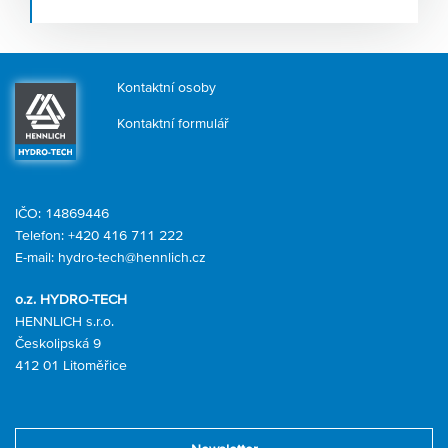
setkáváme s provozy, kde filtrace buď chybí, nebo je
podceněna. Výsledek? Zákal, zkrácená trvanlivost,
reklamace.
Kontaktní osoby
Kontaktní formulář
IČO: 14869446
Telefon:
+420 416 711 222
E-mail:
hydro-tech@hennlich.cz
o.z. HYDRO-TECH
HENNLICH s.r.o.
Českolipská 9
412 01 Litoměřice