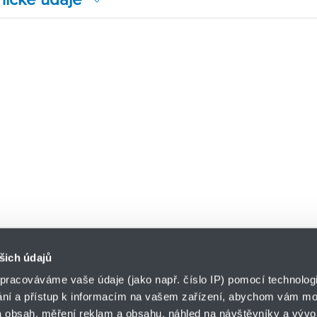
šich údajů
pracováváme vaše údaje (jako např. číslo IP) pomocí technologií
ání a přístup k informacím na vašem zařízení, abychom vám moh
o.z. HYDRO-TECH
 obsah, měření reklam a obsahu, náhled na návštěvníky a vývoj