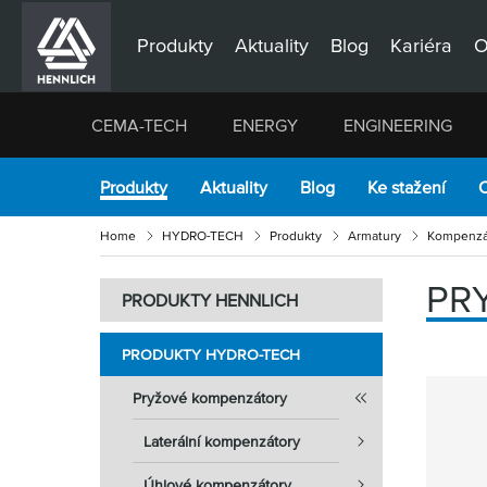
Produkty
Aktuality
Blog
Kariéra
O
CEMA-TECH
ENERGY
ENGINEERING
Produkty
Aktuality
Blog
Ke stažení
O
Home
HYDRO-TECH
Produkty
Armatury
Kompenzát
PR
PRODUKTY HENNLICH
PRODUKTY HYDRO-TECH
Pryžové kompenzátory
Laterální kompenzátory
Úhlové kompenzátory