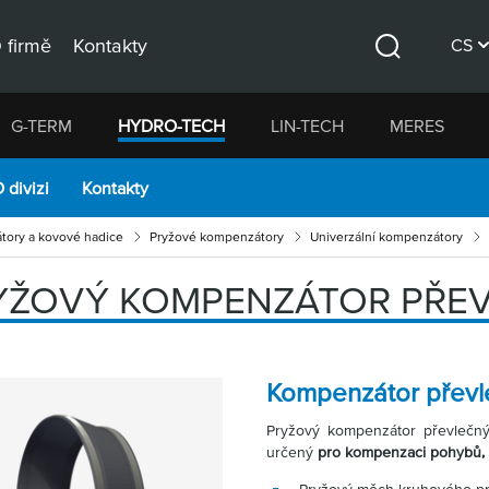
 firmě
Kontakty
CS
Hledat
DE
G-TERM
HYDRO-TECH
LIN-TECH
MERES
EN
 divizi
Kontakty
ory a kovové hadice
Pryžové kompenzátory
Univerzální kompenzátory
YŽOVÝ KOMPENZÁTOR PŘEV
Kompenzátor převl
Pryžový kompenzátor převlečný
určený
pro kompenzaci pohybů, 