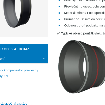
Pryžový měch kruhového pr
Převlečný rukávec, uchycen
Materiál měchu ( dle specifi
Průměr od 50 mm do 5000 
Odolnost proti podtlaku na 
✅ Typické oblasti použití:
elektrá
T / ODESLAT DOTAZ
ení
vý kompenzátor převlečný
ký EN
nické údaje