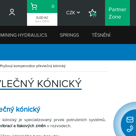
0
Partner
Košík
CZK
Nákupní
Zone
0,00 Kč
seznam
bez DPH
MINING HYDRAULICS
SPRINGS
TĚSNĚNÍ
Pryžový kompenzátor převlečný kónický
LEČNÝ KÓNICKÝ
ečný kónický
 kónický je specializovaný prvek potrubních systémů,
Rychl
vibrací a tlakových změn
v rozvodech.
konta