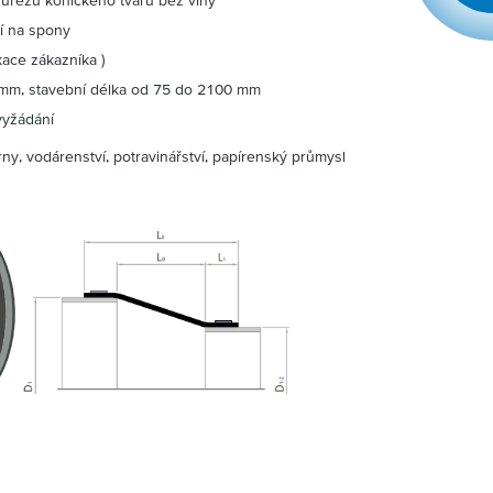
ůřezu kónického tvaru bez vlny
í na spony
kace zákazníka )
mm, stavební délka od 75 do 2100 mm
vyžádání
rny, vodárenství, potravinářství, papírenský průmysl