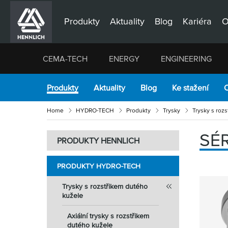
Produkty
Aktuality
Blog
Kariéra
O
CEMA-TECH
ENERGY
ENGINEERING
Produkty
Aktuality
Blog
Ke stažení
O
Home
HYDRO-TECH
Produkty
Trysky
Trysky s roz
SÉR
PRODUKTY HENNLICH
PRODUKTY HYDRO-TECH
Trysky s rozstřikem dutého
kužele
Axiální trysky s rozstřikem
dutého kužele