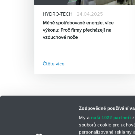
HYDRO-TECH
24.04.2025
Méně spotřebované energie, více
výkonu: Proč firmy přecházejí na
vzduchové nože
Čtěte více
Zodpovědné používání va
My a
naši 1022 partneři
z
souborů cookie pro uchov
personalizované reklamy a