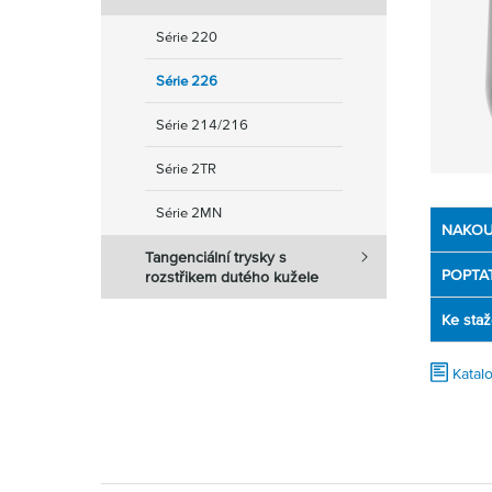
Série 220
Série 226
Série 214/216
Série 2TR
Série 2MN
NAKOU
Tangenciální trysky s
POPTA
rozstřikem dutého kužele
Ke staž
Katal