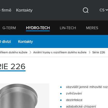
 firmě
Kontakty
CS
Hledat
DE
G-TERM
HYDRO-TECH
LIN-TECH
MERES
EN
 divizi
Kontakty
střikem dutého kužele
Axiální trysky s rozstřikem dutého kužele
Série 226
IE 226
obzvlášť jemné mlhovité ro
zvlhčování
dezinfekce
adiabatické chlazení