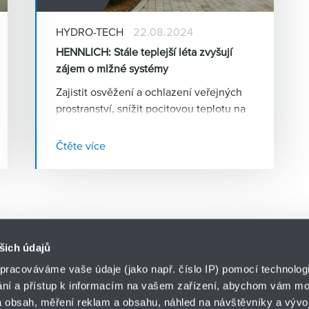
HYDRO-TECH
22.08.2024
HENNLICH: Stále teplejší léta zvyšují
zájem o mlžné systémy
Zajistit osvěžení a ochlazení veřejných
prostranství, snížit pocitovou teplotu na
dětských hřištích nebo podpořit růst a
dozrávání zemědělských plodin – to je
Čtěte více
jen několik způsobů využití
vysokotlakých mlžících systémů
, kterým
nahrávají stále teplejší léta. Firma
HENNLICH, která tyto systémy v Česku
navrhuje a dodává, zaznamenává růst
poptávky po tomto zařízení v řádu
šich údajů
desítek procent.
pracováváme vaše údaje (jako např. číslo IP) pomocí technologií
ání a přístup k informacím na vašem zařízení, abychom vám moh
o.z. HYDRO-TECH
 obsah, měření reklam a obsahu, náhled na návštěvníky a vývoj