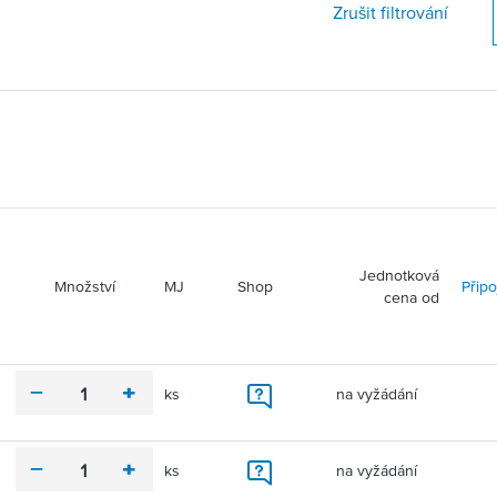
Zrušit filtrování
Jednotková
Množství
MJ
Shop
Připo
cena od
ks
na vyžádání
m
p
V
i
l
l
n
u
o
u
s
ks
na vyžádání
m
p
ž
s
V