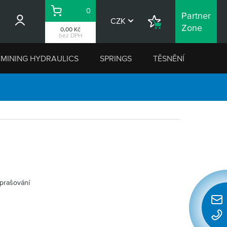
0
Partner
Košík
CZK
Nákupní
Zone
0,00 Kč
seznam
bez DPH
MINING HYDRAULICS
SPRINGS
TĚSNĚNÍ
zprašování
Rychl
konta