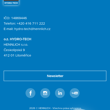
IČO: 14869446
Telefon:
+420 416 711 222
E-mail:
hydro-tech@hennlich.cz
o.z. HYDRO-TECH
HENNLICH s.r.o.
Českolipská 9
412 01 Litoměřice
Newsletter
Facebook
Instagram
Linkedin
Youtube
2026 © HENNLICH - Všechna práva vyhrazena