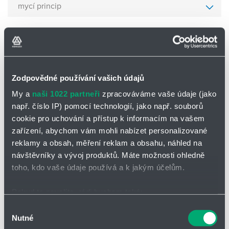
mycí princip
Číslo zboží
objemový proud [l/min] 2 bary
Zodpovědné používání vašich údajů
My a
naši 1022 partneři
zpracováváme vaše údaje (jako
např. číslo IP) pomocí technologií, jako např. souborů
cookie pro uchování a přístup k informacím na vašem
zařízení, abychom vám mohli nabízet personalizované
reklamy a obsah, měření reklam a obsahu, náhled na
Zrušit filtrování
návštěvníky a vývoj produktů. Máte možnosti ohledně
toho, kdo vaše údaje používá a k jakým účelům.
Pokud to povolíte, rádi bychom také:
Filtrovat
Shromažďovali informace o vaší geografické poloze,
Výběr
Nutné
které mohou být přesné na několik metrů
souhlasu