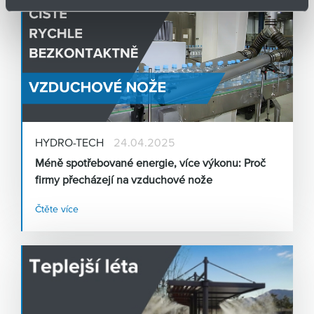
i
HYDRO-TECH
24.04.2025
Méně spotřebované energie, více výkonu: Proč
firmy přecházejí na vzduchové nože
Čtěte více