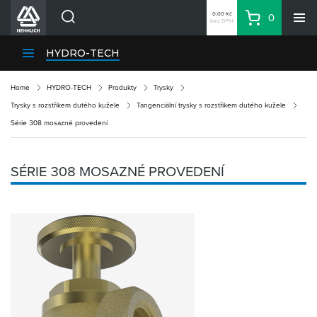
0,00 Kč
0
bez DPH
Košík
Hledat
Divize HENNLICH
HYDRO-TECH
Produkty
Home
HYDRO-TECH
Produkty
Trysky
Aktuality
Trysky s rozstřikem dutého kužele
Tangenciální trysky s rozstřikem dutého kužele
Blog
Série 308 mosazné provedení
Kariéra
O firmě
SÉRIE 308 MOSAZNÉ PROVEDENÍ
Kontakty
CS
Přihlásit se
CZK
Nákupní seznam