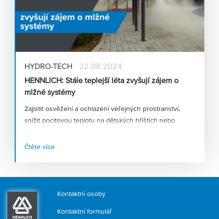
HYDRO-TECH
22.08.2024
HENNLICH: Stále teplejší léta zvyšují zájem o
mlžné systémy
Zajistit osvěžení a ochlazení veřejných prostranství,
snížit pocitovou teplotu na dětských hřištích nebo
podpořit růst a dozrávání zemědělských plodin – to je
jen několik způsobů využití
vysokotlakých mlžících
Čtěte více
systémů
, kterým nahrávají stále teplejší léta. Firma
HENNLICH, která tyto systémy v Česku navrhuje a
dodává, zaznamenává růst poptávky po tomto zařízení v
řádu desítek procent.
Kontaktní osoby
Kontaktní formulář