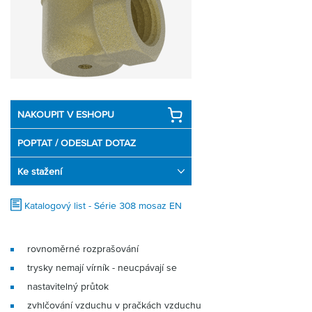
Partner
Zone
NAKOUPIT V ESHOPU
POPTAT / ODESLAT DOTAZ
Ke stažení
Katalogový list - Série 308 mosaz EN
rovnoměrné rozprašování
trysky nemají vírník - neucpávají se
nastavitelný průtok
zvhlčování vzduchu v pračkách vzduchu