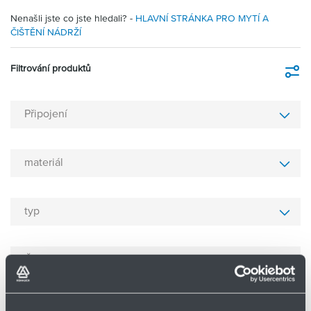
Nenašli jste co jste hledali? -
HLAVNÍ STRÁNKA PRO MYTÍ A
ČIŠTĚNÍ NÁDRŽÍ
Filtrování produktů
Fi
Připojení
materiál
typ
Číslo zboží
Zrušit filtrování