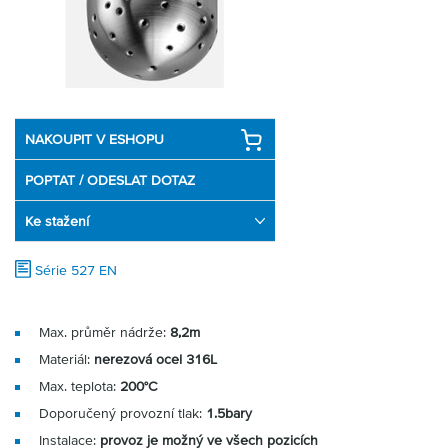
Partner
Zone
NAKOUPIT V ESHOPU
POPTAT / ODESLAT DOTAZ
Ke stažení
Série 527 EN
Max. průměr nádrže:
8,2m
Materiál:
nerezová ocel 316L
Max. teplota:
200°C
Doporučený provozní tlak:
1.5bary
Instalace:
provoz je možný ve všech pozicích