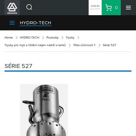
0,00 Kč
0
bez DPH
Košík
Hledat
Divize HENNLICH
HYDRO-TECH
Produkty
Home
HYDRO-TECH
Produkty
Trysky
Aktuality
Trysky pro mytí a čištění nejen nádrží a tanků
Třída účinnosti 1
Série 527
Blog
Kariéra
SÉRIE 527
O firmě
Kontakty
CS
Přihlásit se
CZK
Nákupní seznam