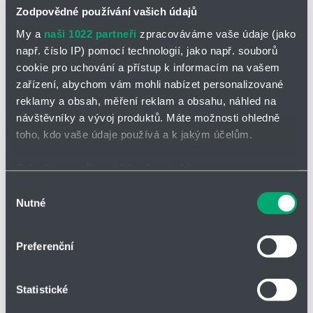
Zodpovědné používání vašich údajů
My a
naši 1022 partneři
zpracováváme vaše údaje (jako
např. číslo IP) pomocí technologií, jako např. souborů
Filtrovat
cookie pro uchování a přístup k informacím na vašem
zařízení, abychom vám mohli nabízet personalizované
reklamy a obsah, měření reklam a obsahu, náhled na
návštěvníky a vývoj produktů. Máte možnosti ohledně
Počet nalezených produktů:
3
toho, kdo vaše údaje používá a k jakým účelům.
Pokud to povolíte, rádi bychom také:
Shromažďovali informace o vaší geografické poloze,
Číslo zboží
Skladem
Množství
MJ
Výběr
Nutné
které mohou být přesné na několik metrů
souhlasu
Identifikovali vaše zařízení pomocí aktivního
skenování pro konkrétní charakteristiky (otisk prstu)
527.209.1Y.00.75
Preferenční
Ne
ks
Zjistěte více o tom, jak zpracováváme vaše osobní
m
p
Mycí hlavice
M
údaje, a nastavte si předvolby v
části s podrobnostmi
.
i
l
527.209.1Y.00.75
o
n
u
Statistické
Svůj souhlas můžete kdykoliv změnit nebo odvolat v
527.289.1Y.01.50
ž
u
s
Ne
ks
části Prohlášení o souborech cookie.
n
m
p
Mycí hlavice