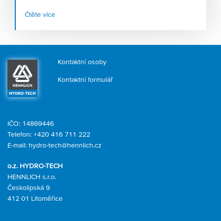
jen několik způsobů využití
vysokotlakých mlžících
Čtěte více
systémů
, kterým nahrávají stále teplejší léta. Firma
HENNLICH, která tyto systémy v Česku navrhuje a
dodává, zaznamenává růst poptávky po tomto zařízení v
řádu desítek procent.
Kontaktní osoby
Kontaktní formulář
IČO: 14869446
Telefon:
+420 416 711 222
E-mail:
hydro-tech@hennlich.cz
o.z. HYDRO-TECH
HENNLICH s.r.o.
Českolipská 9
412 01 Litoměřice