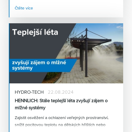
Čtěte více
HYDRO-TECH
22.08.2024
HENNLICH: Stále teplejší léta zvyšují zájem o
mlžné systémy
Zajistit osvěžení a ochlazení veřejných prostranství,
snížit pocitovou teplotu na dětských hřištích nebo
podpořit růst a dozrávání zemědělských plodin – to je