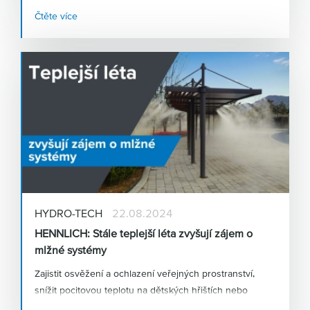
Čtěte více
HYDRO-TECH
22.08.2024
HENNLICH: Stále teplejší léta zvyšují zájem o
mlžné systémy
Zajistit osvěžení a ochlazení veřejných prostranství,
snížit pocitovou teplotu na dětských hřištích nebo
podpořit růst a dozrávání zemědělských plodin – to je