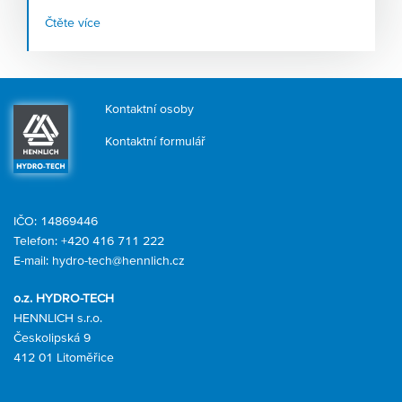
jen několik způsobů využití
vysokotlakých mlžících
Čtěte více
systémů
, kterým nahrávají stále teplejší léta. Firma
HENNLICH, která tyto systémy v Česku navrhuje a
dodává, zaznamenává růst poptávky po tomto zařízení v
řádu desítek procent.
Kontaktní osoby
Kontaktní formulář
IČO: 14869446
Telefon:
+420 416 711 222
E-mail:
hydro-tech@hennlich.cz
o.z. HYDRO-TECH
HENNLICH s.r.o.
Českolipská 9
412 01 Litoměřice