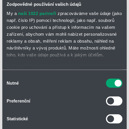
Zodpovědné používání vašich údajů
My a
naši 1022 partneři
zpracováváme vaše údaje (jako
Číslo zboží
např. číslo IP) pomocí technologií, jako např. souborů
cookie pro uchování a přístup k informacím na vašem
zařízení, abychom vám mohli nabízet personalizované
Zrušit filtrování
reklamy a obsah, měření reklam a obsahu, náhled na
návštěvníky a vývoj produktů. Máte možnosti ohledně
toho, kdo vaše údaje používá a k jakým účelům.
Filtrovat
Pokud to povolíte, rádi bychom také:
Shromažďovali informace o vaší geografické poloze,
Výběr
Nutné
které mohou být přesné na několik metrů
souhlasu
Identifikovali vaše zařízení pomocí aktivního
Počet nalezených produktů:
1
skenování pro konkrétní charakteristiky (otisk prstu)
Preferenční
Zjistěte více o tom, jak zpracováváme vaše osobní
údaje, a nastavte si předvolby v
části s podrobnostmi
.
Číslo zboží
Skladem
Množství
MJ
Statistické
Svůj souhlas můžete kdykoliv změnit nebo odvolat v
části Prohlášení o souborech cookie.