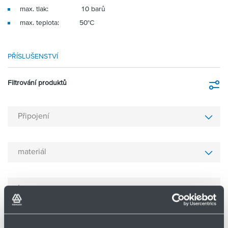
max. tlak: 10 barů
max. teplota: 50°C
PŘÍSLUŠENSTVÍ
Filtrování produktů
Fi
Připojení
materiál
typ
mycí princip