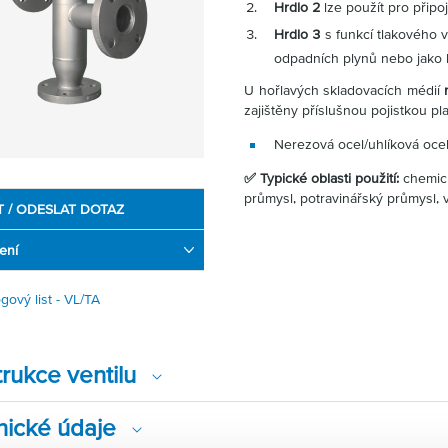
Hrdlo 2
lze použít pro přip
Hrdlo 3
s funkcí tlakového v
odpadních plynů nebo jako 
U hořlavých skladovacích médií
zajištěny příslušnou pojistkou p
Nerezová ocel/uhlíková oce
✅ Typické oblasti použití:
chemick
průmysl, potravinářský průmysl, 
T / ODESLAT DOTAZ
ení
gový list - VL/TA
rukce ventilu
nické údaje