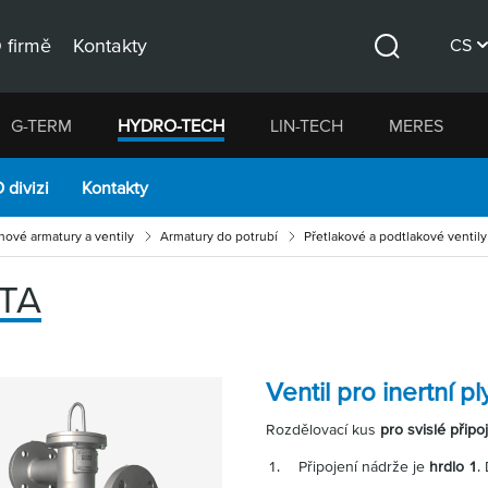
 firmě
Kontakty
CS
Hledat
DE
G-TERM
HYDRO-TECH
LIN-TECH
MERES
EN
 divizi
Kontakty
hové armatury a ventily
Armatury do potrubí
Přetlakové a podtlakové ventily
/TA
Ventil pro inertní p
Rozdělovací kus
pro svislé připo
Připojení nádrže je
hrdlo 1
.