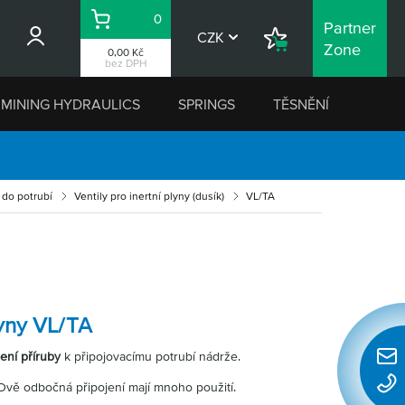
0
Partner
Košík
CZK
Nákupní
Zone
0,00 Kč
seznam
bez DPH
MINING HYDRAULICS
SPRINGS
TĚSNĚNÍ
 do potrubí
Ventily pro inertní plyny (dusík)
VL/TA
lyny VL/TA
jení příruby
k připojovacímu potrubí nádrže.
Rychl
konta
 Dvě odbočná připojení mají mnoho použití.