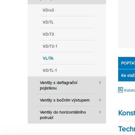
VD/o3
VD/TL
VD/T3
VD/T3-1
VL/TA
POPTA
VD/TL-1
Ke staž
Ventily s deflagrační
pojistkou
Katalo
Ventily s bočním výstupem
Konst
Ventily do horizontálního
potrubí
Tech