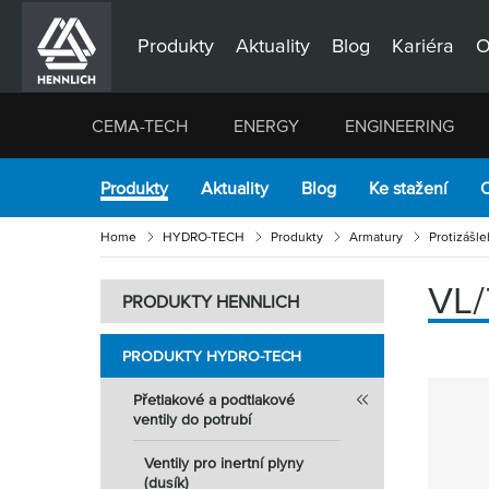
Produkty
Aktuality
Blog
Kariéra
O
CEMA-TECH
ENERGY
ENGINEERING
Produkty
Aktuality
Blog
Ke stažení
O
Home
HYDRO-TECH
Produkty
Armatury
Protizášle
VL
PRODUKTY HENNLICH
PRODUKTY HYDRO-TECH
Přetlakové a podtlakové
ventily do potrubí
Ventily pro inertní plyny
(dusík)