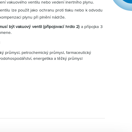
ojení vakuového ventilu nebo vedení inertního plynu.
entilu lze použít jako ochranu proti tlaku nebo k odvodu
kompenzaci plynu při plnění nádrže.
musí být vakuový ventil (připojovací hrdlo 2)
a přípojka 3
lamene.
l
ý průmysl, petrochemický průmysl, farmaceutický
vodohospodářství, energetika a těžký průmysl