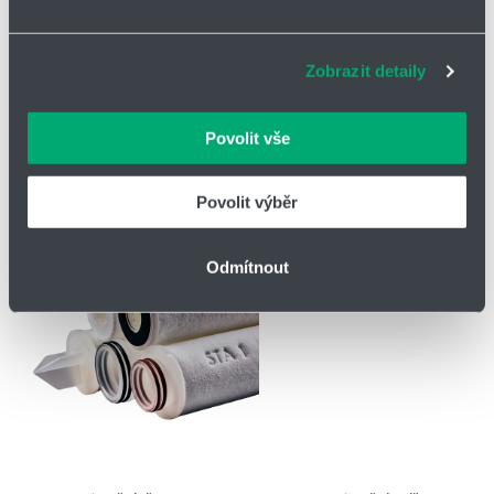
zlepšovat naše služby. Rádi bychom vám nabídli
adekvátní informace a správné fungování stránek. S
Zobrazit detaily
vašimi údaji zacházíme citlivě, děkujeme za projevení
důvěry.
Povolit vše
Povolit výběr
Odmítnout