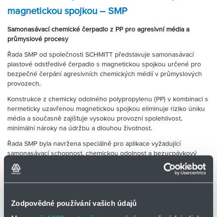
magnetickou spojkou – SMP
Samonasávací chemické čerpadlo z PP pro agresivní média a
průmyslové procesy
Řada SMP od společnosti SCHMITT představuje samonasávací
plastové odstředivé čerpadlo s magnetickou spojkou určené pro
bezpečné čerpání agresivních chemických médií v průmyslových
provozech.
Konstrukce z chemicky odolného polypropylenu (PP) v kombinaci s
hermeticky uzavřenou magnetickou spojkou eliminuje riziko úniku
média a současně zajišťuje vysokou provozní spolehlivost,
minimální nároky na údržbu a dlouhou životnost.
Řada SMP byla navržena speciálně pro aplikace vyžadující
samonasávací schopnost, chemickou odolnost a bezucpávkový
provoz.
Technické parametry
Zodpovědné používání vašich údajů
Parametr
Hodnota