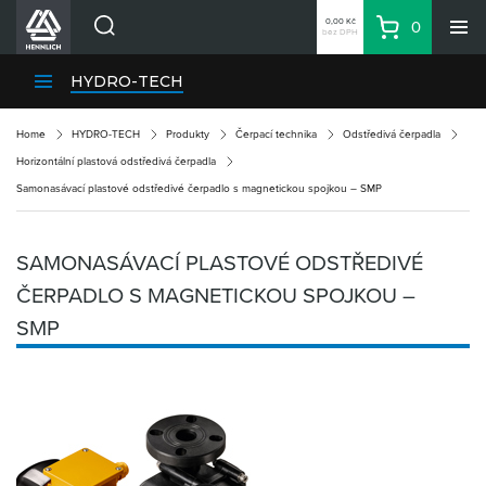
0,00 Kč
0
bez DPH
Košík
Hledat
Divize HENNLICH
HYDRO-TECH
Produkty
Home
HYDRO-TECH
Produkty
Čerpací technika
Odstředivá čerpadla
Aktuality
Horizontální plastová odstředivá čerpadla
Blog
Samonasávací plastové odstředivé čerpadlo s magnetickou spojkou – SMP
Kariéra
O firmě
SAMONASÁVACÍ PLASTOVÉ ODSTŘEDIVÉ
Kontakty
ČERPADLO S MAGNETICKOU SPOJKOU –
CS
SMP
Přihlásit se
CZK
Nákupní seznam