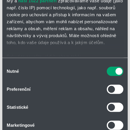
My a
naši 1022 partneři
zpracováváme vaše údaje (jako
Samonasávací plastové
např. číslo IP) pomocí technologií, jako např. souborů
Typ čerpadla
odstředivé čerpadlo
cookie pro uchování a přístup k informacím na vašem
zařízení, abychom vám mohli nabízet personalizované
Konstrukce
Magnetická spojka
reklamy a obsah, měření reklam a obsahu, náhled na
návštěvníky a vývoj produktů. Máte možnosti ohledně
Materiál
PP
toho, kdo vaše údaje používá a k jakým účelům.
Max. teplota média
60 °C
Pokud to povolíte, rádi bychom také:
Max. průtok
23 m³/h
Shromažďovali informace o vaší geografické poloze,
Výběr
Nutné
které mohou být přesné na několik metrů
souhlasu
Max. dopravní výška
24 m
Identifikovali vaše zařízení pomocí aktivního
skenování pro konkrétní charakteristiky (otisk prstu)
Těsnění
Bez mechanické ucpávky
Preferenční
Zjistěte více o tom, jak zpracováváme vaše osobní
Konstrukce
Hermeticky uzavřená
údaje, a nastavte si předvolby v
části s podrobnostmi
.
Statistické
Svůj souhlas můžete kdykoliv změnit nebo odvolat v
části Prohlášení o souborech cookie.
Mohlo by se hodit:
Marketingové
Soubory cookies a další technologie nám pomáhají