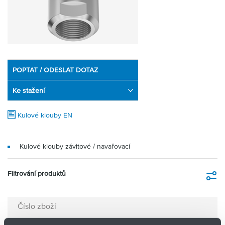
Partner
Zone
POPTAT / ODESLAT DOTAZ
Ke stažení
Kulové klouby EN
Kulové klouby závitové / navařovací
Filtrování produktů
Fi
Číslo zboží