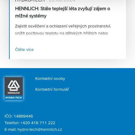
HENNLICH: Stále teplejší léta zvyšují zájem o
mlžné systémy
Zajistit osvěžení a ochlazení veřejných prostranství,
snížit pocitovou teplotu na dětských hřištích nebo
podpořit růst a dozrávání zemědělských plodin – to je
jen několik způsobů využití
vysokotlakých mlžících
Čtěte více
systémů
, kterým nahrávají stále teplejší léta. Firma
HENNLICH, která tyto systémy v Česku navrhuje a
dodává, zaznamenává růst poptávky po tomto zařízení v
řádu desítek procent.
Kontaktní osoby
Kontaktní formulář
IČO: 14869446
Telefon:
+420 416 711 222
E-mail:
hydro-tech@hennlich.cz