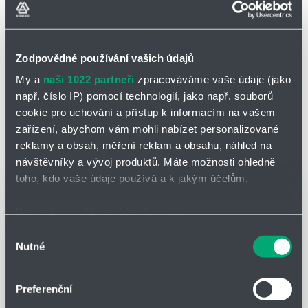
Zrušit filtrování
Zodpovědné používání vašich údajů
My a
naši 1022 partneři
zpracováváme vaše údaje (jako
Filtrovat
např. číslo IP) pomocí technologií, jako např. souborů
cookie pro uchování a přístup k informacím na vašem
zařízení, abychom vám mohli nabízet personalizované
reklamy a obsah, měření reklam a obsahu, náhled na
Počet nalezených produktů:
0
návštěvníky a vývoj produktů. Máte možnosti ohledně
NOVINKY
toho, kdo vaše údaje používá a k jakým účelům.
Pokud to povolíte, rádi bychom také:
Shromažďovali informace o vaší geografické poloze,
Výběr
Nutné
které mohou být přesné na několik metrů
souhlasu
Identifikovali vaše zařízení pomocí aktivního
skenování pro konkrétní charakteristiky (otisk prstu)
Preferenční
Zjistěte více o tom, jak zpracováváme vaše osobní