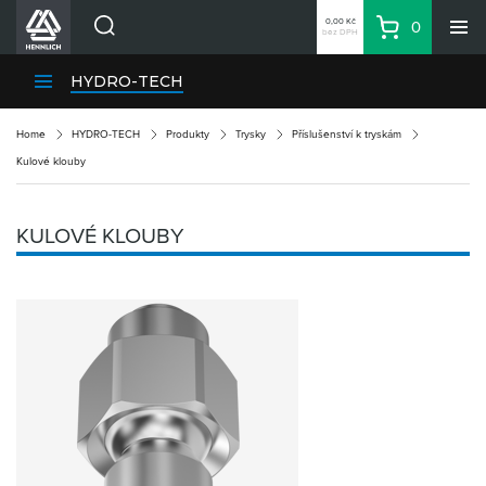
0,00 Kč
0
bez DPH
Košík
Hledat
Divize HENNLICH
HYDRO-TECH
Produkty
Home
HYDRO-TECH
Produkty
Trysky
Příslušenství k tryskám
Aktuality
Kulové klouby
Blog
Kariéra
KULOVÉ KLOUBY
O firmě
Kontakty
CS
Přihlásit se
CZK
Nákupní seznam