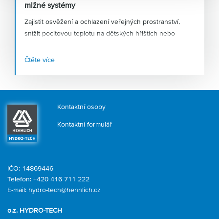
mlžné systémy
Zajistit osvěžení a ochlazení veřejných prostranství,
snížit pocitovou teplotu na dětských hřištích nebo
podpořit růst a dozrávání zemědělských plodin – to je
jen několik způsobů využití
vysokotlakých mlžících
Čtěte více
systémů
, kterým nahrávají stále teplejší léta. Firma
HENNLICH, která tyto systémy v Česku navrhuje a
dodává, zaznamenává růst poptávky po tomto zařízení v
řádu desítek procent.
Kontaktní osoby
Kontaktní formulář
IČO: 14869446
Telefon:
+420 416 711 222
E-mail:
hydro-tech@hennlich.cz
o.z. HYDRO-TECH