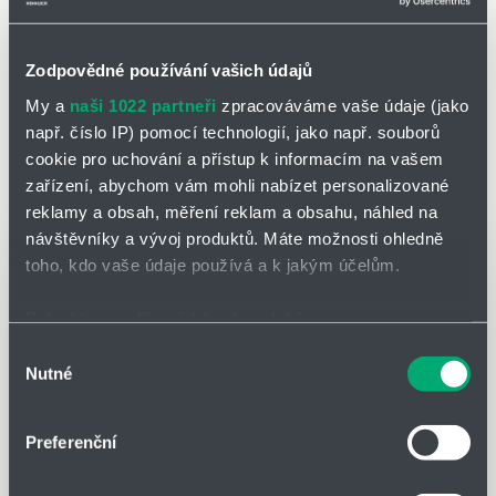
Technické údaje
Provozní tlak již od 1,5 bar
Zodpovědné používání vašich údajů
Bežně dostupné provedení s
rubínovou vložkou
My a
naši 1022 partneři
zpracováváme vaše údaje (jako
Možnost speciálních provedení na zakázku
např. číslo IP) pomocí technologií, jako např. souborů
Různé typy uchycení: s osmihraem, nebo na závit
cookie pro uchování a přístup k informacím na vašem
zařízení, abychom vám mohli nabízet personalizované
reklamy a obsah, měření reklam a obsahu, náhled na
NOVINKY
návštěvníky a vývoj produktů. Máte možnosti ohledně
toho, kdo vaše údaje používá a k jakým účelům.
Pokud to povolíte, rádi bychom také:
Shromažďovali informace o vaší geografické poloze,
Výběr
Nutné
které mohou být přesné na několik metrů
souhlasu
Identifikovali vaše zařízení pomocí aktivního
skenování pro konkrétní charakteristiky (otisk prstu)
Preferenční
Zjistěte více o tom, jak zpracováváme vaše osobní
údaje, a nastavte si předvolby v
části s podrobnostmi
.