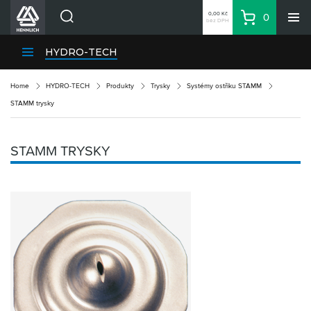
0,00 Kč
0
bez DPH
Košík
Hledat
Divize HENNLICH
HYDRO-TECH
Produkty
Home
HYDRO-TECH
Produkty
Trysky
Systémy ostřiku STAMM
Aktuality
STAMM trysky
Blog
Kariéra
STAMM TRYSKY
O firmě
Kontakty
CS
Přihlásit se
CZK
Nákupní seznam