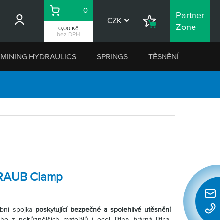
0
Partner
Košík
CZK
Nákupní
Zone
0,00 Kč
seznam
bez DPH
MINING HYDRAULICS
SPRINGS
TĚSNĚNÍ
TRAUB Clamp
Rychl
ubní spojka
poskytující bezpečné a spolehlivé utěsnění
konta
z nejrůznějších mateiálů ( ocel, litina, tvárná litina,