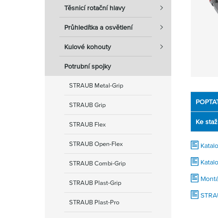
Těsnicí rotační hlavy
Průhledítka a osvětlení
Kulové kohouty
Potrubní spojky
STRAUB Metal-Grip
POPTA
STRAUB Grip
Ke staž
STRAUB Flex
STRAUB Open-Flex
Katal
Katal
STRAUB Combi-Grip
Montá
STRAUB Plast-Grip
STRA
STRAUB Plast-Pro