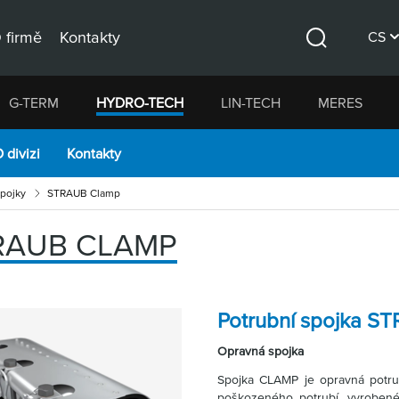
 firmě
Kontakty
CS
Hledat
DE
G-TERM
HYDRO-TECH
LIN-TECH
MERES
EN
 divizi
Kontakty
spojky
STRAUB Clamp
RAUB CLAMP
Potrubní spojka S
Opravná spojka
Spojka CLAMP je opravná potr
poškozeného potrubí, vyrobeného 