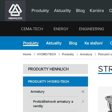
Produkty
Aktuality
Blog
Kariéra
O
CEMA-TECH
ENERGY
ENGINEERING
Produkty
Aktuality
Blog
Ke stažení
O
Home
HYDRO-TECH
Produkty
Armatury
Potrubní 
ST
PRODUKTY HENNLICH
PRODUKTY HYDRO-TECH
Armatury
Protizášlehové armatury a
ventily