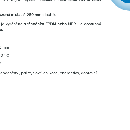
ozená místa
až 250 mm dlouhé.
 je vyráběna
s těsněním EPDM nebo NBR
. Je dostupná
a.
,0 mm
40 ° C
R
podářství, průmyslové aplikace, energetika, dopravní