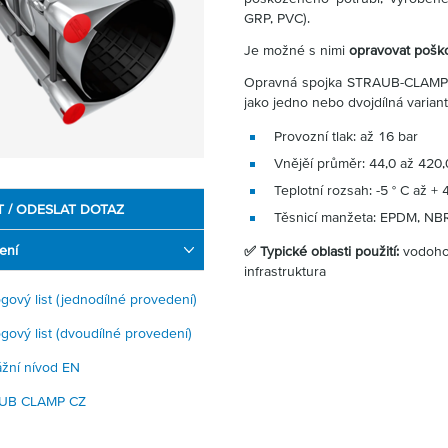
GRP, PVC).
Je možné s nimi
opravovat pošk
Opravná spojka STRAUB-CLAMP
jako jedno nebo dvojdílná variant
Provozní tlak: až 16 bar
Vnějěí průměr: 44,0 až 420
Teplotní rozsah: -5 ° C až + 
T / ODESLAT DOTAZ
Těsnicí manžeta: EPDM, NB
ení
✅ Typické oblasti použití:
vodohos
infrastruktura
ogový list (jednodílné provedení)
ogový list (dvoudílné provedení)
žní nívod EN
UB CLAMP CZ