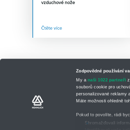
vzduchové nože
Čtěte více
Zodpovědné používání va
My a
naši 1022 partneři
z
souborů cookie pro uchov
personalizované reklamy a
Kontaktní osoby
Kontaktní formul
Máte možnosti ohledně toh
Pokud to povolíte, rádi by
Shromažďovali informa
Identifikovali vaše za