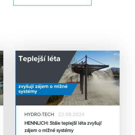
y
HYDRO-TECH
22.08.2024
HENNLICH: Stále teplejší léta zvyšují
zájem o mlžné systémy