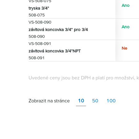
VS-508-075
Ano
tryska 3/4"
508-075
VS-508-090
Ano
závitová koncovka 3/4" pro 3/4
508-090
VS-508-091
Ne
závitová koncovka 3/4"NPT
508-091
Uvedené ceny jsou bez DPH a platí pro množství, k
Zobrazit na stránce
10
50
100