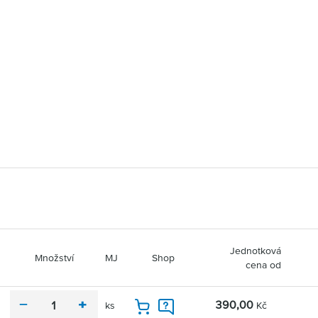
Jednotková
Množství
MJ
Shop
cena od
390,00
ks
Kč
m
p