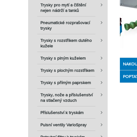
Trysky pro mytí a čištění
nejen nádrží a tanků
Pneumatické rozprašovací
trysky
Trysky s rozstřikem dutého
kužele
Trysky s plným kuželem
NAKOU
Trysky s plochým rozstřikem
POPTA
Trysky s přímým paprskem
Trysky, nože a příslušenství
na stlačený vzduch
Příslušenství k tryskám
Pulsní ventily VarioSpray