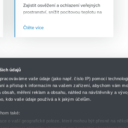
Zajistit osvěžení a ochlazení veřejných
prostranství, snížit pocitovou teplotu na
dětských hřištích nebo podpořit růst a
dozrávání zemědělských plodin – to je
Čtěte více
jen několik způsobů využití
vysokotlakých mlžících systémů
, kterým
nahrávají stále teplejší léta. Firma
HENNLICH, která tyto systémy v Česku
navrhuje a dodává, zaznamenává růst
poptávky po tomto zařízení v řádu
šich údajů
desítek procent.
pracováváme vaše údaje (jako např. číslo IP) pomocí technologií
ání a přístup k informacím na vašem zařízení, abychom vám moh
o.z. HYDRO-TECH
 obsah, měření reklam a obsahu, náhled na návštěvníky a vývoj
HENNLICH s.r.o.
ář
o, kdo vaše údaje používá a k jakým účelům.
Českolipská 9
412 01 Litoměřice
chom také:
ce o vaší geografické poloze, které mohou být přesné na někol
řízení pomocí aktivního skenování pro konkrétní charakteristiky (