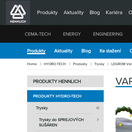
Produkty
Aktuality
Blog
Kariéra
O
CEMA-TECH
ENERGY
ENGINEERING
Produkty
Aktuality
Blog
Ke stažení
O
Home
HYDRO-TECH
Produkty
Trysky
LEGROM Var
VA
PRODUKTY HENNLICH
PRODUKTY HYDRO-TECH
Trysky
Trysky do SPREJOVÝCH
SUŠÁREN