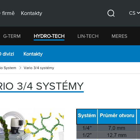
 firmě
Kontakty
CS
Hledat
DE
G-TERM
HYDRO-TECH
LIN-TECH
MERES
EN
 divizi
Kontakty
io System
Vario 3/4 systémy
RIO 3/4 SYSTÉMY