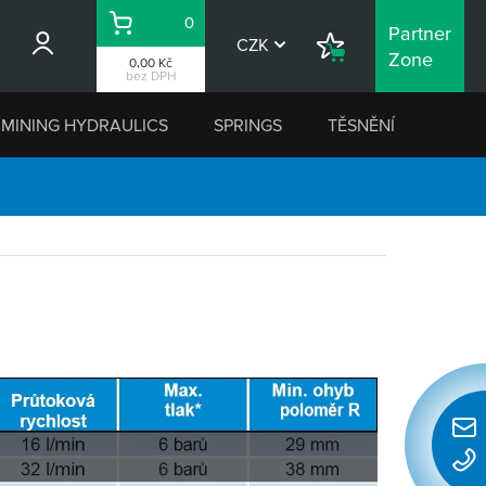
0
Partner
Košík
CZK
Nákupní
Zone
0,00 Kč
seznam
bez DPH
MINING HYDRAULICS
SPRINGS
TĚSNĚNÍ
Rychl
konta