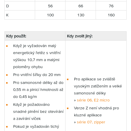
D
56
66
76
K
100
130
160
Kdy použít:
Kdy zvolit jiný:
Když je vyžadován malý
energetický řetěz s vnitřní
výškou 10,7 mm a malými
poloměry ohybu
Pro vnitřní šířky do 20 mm
Pro aplikace se zvláště
Pro samonosné délky až do
vysokým zatížením a velké
0,55 m a plnicí hmotnosti až
samonosné délky
do 0,45 kg/m
»
série 06, E2 micro
Když je požadováno
Verze Z není vhodná pro
snadné plnění bez otevírání
kluzné aplikace
a zavírání víček
»
série 07, zipper
Pokud je vyžadován tichý