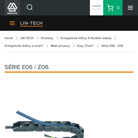
0,00 Kč
0
bez DPH
Košík
Hledat
Divize HENNLICH
LIN-TECH
Produkty
Home
LIN-TECH
Produkty
Energetické řetězy & flexibilní kabely
Aktuality
Energetické řetězy e-chain®
Malé prostory
Easy Chain®
Série E06 / Z06
Blog
Kariéra
SÉRIE E06 / Z06
O firmě
Kontakty
CS
Přihlásit se
CZK
Nákupní seznam