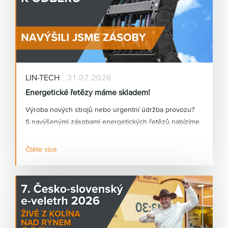
LIN-TECH
31.07.2026
Energetické řetězy máme skladem!
Výroba nových strojů nebo urgentní údržba provozu?
S navýšenými zásobami energetických řetězů nabízíme
okamžité řešení pro obě oblasti.
Čtěte více
Potřebujete energetický řetěz rychle a nechcete čekat
na dlouhé dodací lhůty? Díky navýšeným skladovým
zásobám energetických řetězů vám dokážeme
nabídnout okamžité řešení pro výrobu nových strojů i
urgentní servis stávajících zařízení.