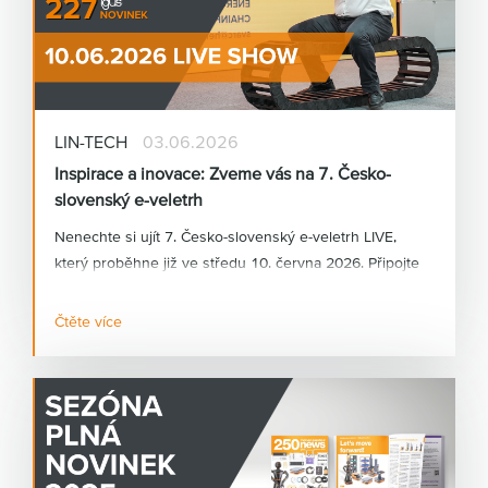
LIN-TECH
03.06.2026
Inspirace a inovace: Zveme vás na 7. Česko-
slovenský e-veletrh
Nenechte si ujít 7. Česko-slovenský e-veletrh LIVE,
který proběhne již ve středu 10. června 2026. Připojte
se k našemu exkluzivnímu živému vysílání přímo ze
stánku igus® v Kolíně nad Rýnem. Naši specialisté vám
Čtěte více
představí nejnovější trendy a inovace z oblasti
motion
plastics®.