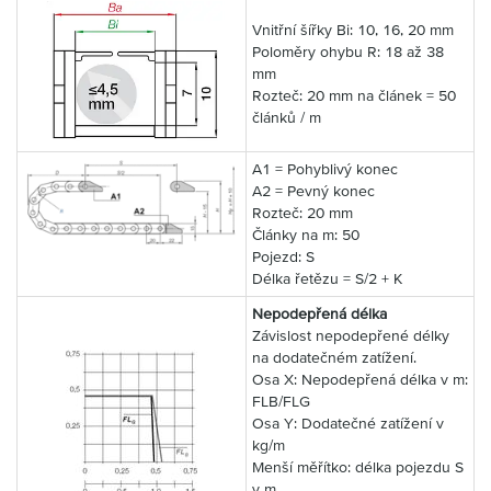
Vnitřní šířky Bi: 10, 16, 20 mm
Poloměry ohybu R: 18 až 38
mm
Rozteč: 20 mm na článek = 50
článků / m
A1 = Pohyblivý konec
A2 = Pevný konec
Rozteč: 20 mm
Články na m: 50
Pojezd: S
Délka řetězu = S/2 + K
Nepodepřená délka
Závislost nepodepřené délky
na dodatečném zatížení.
Osa X: Nepodepřená délka v m:
FLB/FLG
Osa Y: Dodatečné zatížení v
kg/m
Menší měřítko: délka pojezdu S
v m