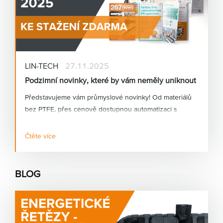
LIN-TECH
27.11.2025
Podzimní novinky, které by vám neměly uniknout
Představujeme vám průmyslové novinky! Od materiálů
bez PTFE, přes cenově dostupnou automatizaci s
humanoidními roboty, až po nové motion plastics prvky.
Čtěte více
BLOG