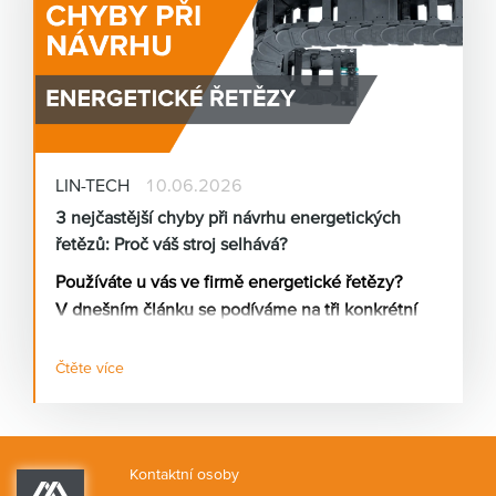
LIN-TECH
10.06.2026
3 nejčastější chyby při návrhu energetických
řetězů: Proč váš stroj selhává?
Používáte u vás ve firmě energetické řetězy?
V dnešním článku se podíváme na tři konkrétní
příčiny toho, proč energetický řetěz nefunguje
tak, jak má.
Čtěte více
Kontaktní osoby