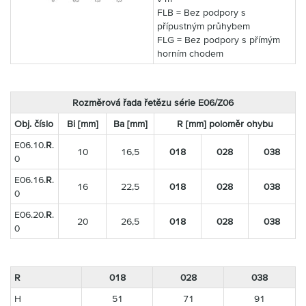
FLB = Bez podpory s
přípustným průhybem
FLG = Bez podpory s přímým
horním chodem
Rozměrová řada řetězu série E06/Z06
Obj. číslo
Bi [mm]
Ba [mm]
R [mm] poloměr ohybu
E06.10.
R
.
10
16,5
018
028
038
0
E06.16.
R
.
16
22,5
018
028
038
0
E06.20.
R
.
20
26,5
018
028
038
0
R
018
028
038
H
51
71
91