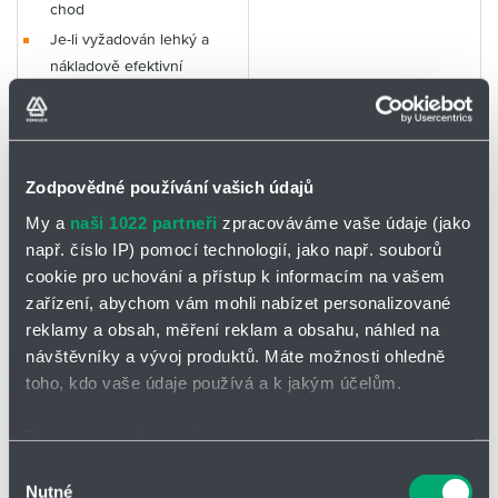
chod
Je-li vyžadován lehký a
nákladově efektivní
energetický řetěz
Zodpovědné používání vašich údajů
Koncovky
My a
naši 1022 partneři
zpracováváme vaše údaje (jako
Jednodílná koncovka –
např. číslo IP) pomocí technologií, jako např. souborů
pevná montáž
cookie pro uchování a přístup k informacím na vašem
Korozivzdorné
zařízení, abychom vám mohli nabízet personalizované
Lze přizpůsobit zákazníkovi
reklamy a obsah, měření reklam a obsahu, náhled na
Odpovídající připojovací
návštěvníky a vývoj produktů. Máte možnosti ohledně
plochy: vnitřní / vnější
toho, kdo vaše údaje používá a k jakým účelům.
Dodáváno s odlehčovacími
třmínky
Pokud to povolíte, rádi bychom také:
Shromažďovali informace o vaší geografické poloze,
Výběr
Nutné
které mohou být přesné na několik metrů
souhlasu