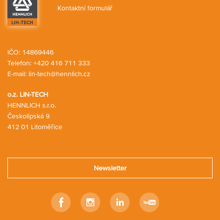
Kontaktní formulář
IČO: 14869446
Telefon:
+420 416 711 333
E-mail:
lin-tech@hennlich.cz
o.z. LIN-TECH
HENNLICH s.r.o.
Českolipská 9
412 01 Litoměřice
Newsletter
Facebook
Instagram
Linkedin
Youtube