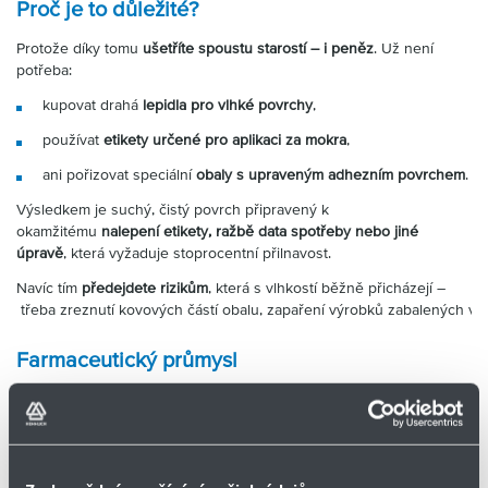
Proč je to důležité?
Protože díky tomu
ušetříte spoustu starostí – i peněz
. Už není
potřeba:
kupovat drahá
lepidla pro vlhké povrchy
,
používat
etikety určené pro aplikaci za mokra
,
ani pořizovat speciální
obaly s upraveným adhezním povrchem
.
Výsledkem je suchý, čistý povrch připravený k
okamžitému
nalepení etikety, ražbě data spotřeby nebo jiné
úpravě
, která vyžaduje stoprocentní přilnavost.
Navíc
tím
předejdete
rizikům
,
která
s
vlhkostí
běžně
přicházejí
–
třeba
zreznutí
kovových
částí
obalu
,
zapaření
výrobků
zabalených
v
Farmaceutický průmysl
Ve farmacii je klíčová sterilita. Vzduchové nože s ionizací umožňují
bezkontaktní odstranění prachu a vlhkosti z obalů i produktů
, a to v
souladu s nároky na čisté prostory (cleanroom). Výrazně tak
přispívají k zachování hygieny a bezchybného procesu výroby léků.