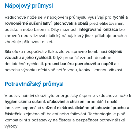
Nápojový průmysl
Vzduchové nože se v nápojovém průmyslu využívají pro
rychlé a
rovnoměrné sušení lahví, plechovek a obalů
před etiketováním,
potiskem nebo balením. Díky možnosti
integrované ionizace
lze
zároveň neutralizovat statický náboj, který jinak přitahuje prach a
zhoršuje přilnavost etiket.
Síla ofuku nespočívá v tlaku, ale ve správné kombinaci
objemu
vzduchu a jeho rychlosti
. Když proudící vzduch dosáhne
dostatečné rychlosti,
prolomí bariéru povrchového napětí
a z
povrchu výrobku efektivně setře vodu, kapky i jemnou vlhkost.
Potravinářský průmysl
V potravinářství slouží tyto energeticky úsporné vzduchové nože k
hygienickému sušení, ofukování a chlazení
produktů i obalů.
Ionizace napomáhá
snížení elektrostatického přitahování prachu a
částeček
, zejména při balení nebo foliování. Technologie je plně
kompatibilní s požadavky na čistotu a bezpečnost potravinářské
výroby.