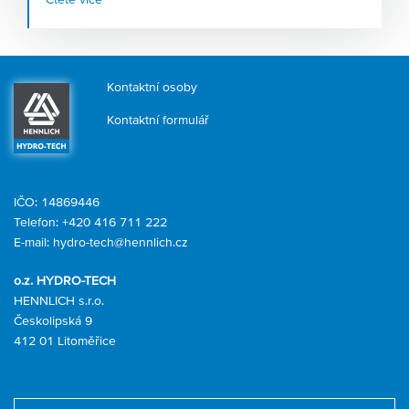
systémů
, kterým nahrávají stále teplejší léta. Firma
HENNLICH, která tyto systémy v Česku navrhuje a
dodává, zaznamenává růst poptávky po tomto zařízení v
řádu desítek procent.
Kontaktní osoby
Kontaktní formulář
IČO: 14869446
Telefon:
+420 416 711 222
E-mail:
hydro-tech@hennlich.cz
o.z. HYDRO-TECH
HENNLICH s.r.o.
Českolipská 9
412 01 Litoměřice