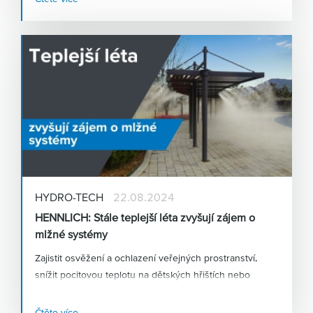
HYDRO-TECH
22.08.2024
HENNLICH: Stále teplejší léta zvyšují zájem o
mlžné systémy
Zajistit osvěžení a ochlazení veřejných prostranství,
snížit pocitovou teplotu na dětských hřištích nebo
podpořit růst a dozrávání zemědělských plodin – to je
jen několik způsobů využití
vysokotlakých mlžících
Čtěte více