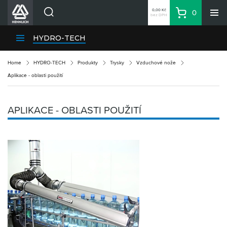
0,00 Kč
0
bez DPH
Košík
Hledat
Divize HENNLICH
HYDRO-TECH
Produkty
Home
HYDRO-TECH
Produkty
Trysky
Vzduchové nože
Aktuality
Aplikace - oblasti použití
Blog
Kariéra
APLIKACE - OBLASTI POUŽITÍ
O firmě
Kontakty
CS
Přihlásit se
CZK
Nákupní seznam