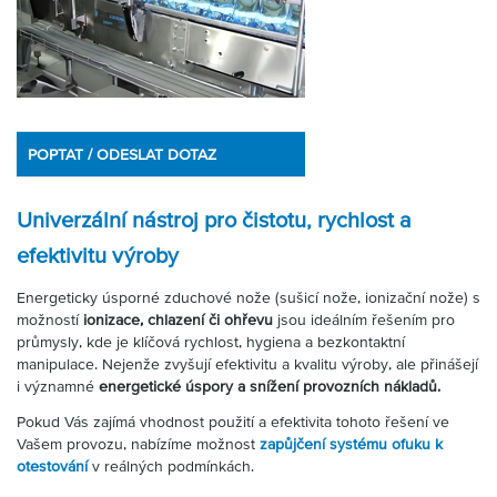
Partner
Zone
POPTAT / ODESLAT DOTAZ
Univerzální nástroj pro čistotu, rychlost a
efektivitu výroby
Energeticky úsporné zduchové nože (sušicí nože, ionizační nože) s
možností
ionizace, chlazení či ohřevu
jsou ideálním řešením pro
průmysly, kde je klíčová rychlost, hygiena a bezkontaktní
manipulace. Nejenže zvyšují efektivitu a kvalitu výroby, ale přinášejí
i významné
energetické úspory a snížení provozních nákladů.
Pokud Vás zajímá vhodnost použití a efektivita tohoto řešení ve
Vašem provozu, nabízíme možnost
zapůjčení systému ofuku k
otestování
v reálných podmínkách.