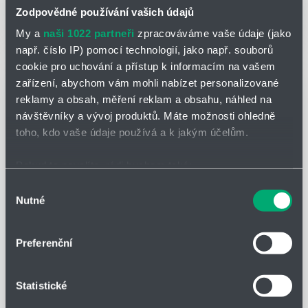
energy drinky a všechna další nápojová odvětví.
Zodpovědné používání vašich údajů
Čtěte více
My a
naši 1022 partneři
zpracováváme vaše údaje (jako
např. číslo IP) pomocí technologií, jako např. souborů
cookie pro uchování a přístup k informacím na vašem
zařízení, abychom vám mohli nabízet personalizované
reklamy a obsah, měření reklam a obsahu, náhled na
návštěvníky a vývoj produktů. Máte možnosti ohledně
toho, kdo vaše údaje používá a k jakým účelům.
Pokud to povolíte, rádi bychom také:
Shromažďovali informace o vaší geografické poloze,
Výběr
Nutné
které mohou být přesné na několik metrů
souhlasu
Identifikovali vaše zařízení pomocí aktivního
HYDRO-TECH
16.02.2026
skenování pro konkrétní charakteristiky (otisk prstu)
Zapůjčení automatických filtrů pro provozní
Preferenční
Zjistěte více o tom, jak zpracováváme vaše osobní
testování
údaje, a nastavte si předvolby v
části s podrobnostmi
.
Jak moc vás stojí čas a finance na údržbu klasických
Statistické
Svůj souhlas můžete kdykoliv změnit nebo odvolat v
filtrů v provozu?
části Prohlášení o souborech cookie.