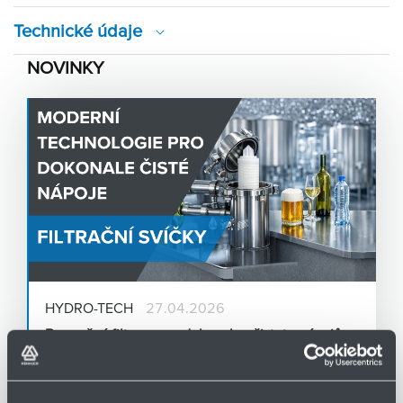
Technické údaje
NOVINKY
HYDRO-TECH
27.04.2026
Bezpečná filtrace pro dokonalou čistotu nápojů
Filtrace pro nápojový průmysl – pro pivovarnictví,
výrobu limonád, vinařství, lihovarnictví, nealko nápoje,