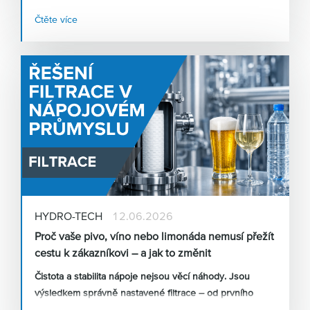
parametry. Co vše je nutné zohlednit před samotným
Čtěte více
výběrem technologie, aby systém fungoval bez
výpadků? „
Správně navržená filtrace začíná u precizních
dat, nikoliv v ceníku,“
vysvětluje
Ing. Lubomír Potenec
,
produktový manažer z odštěpného závodu
HYDROTECH
.
„Pokud se podcení příprava a analytika, i
ten nejkvalitnější systém může v reálném provozu
selhat nebo generovat zbytečné vícenáklady.“
HYDRO-TECH
12.06.2026
Proč vaše pivo, víno nebo limonáda nemusí přežít
cestu k zákazníkovi – a jak to změnit
Čistota a stabilita nápoje nejsou věcí náhody. Jsou
výsledkem správně nastavené filtrace – od prvního
záchytu kvasinek po finální mikrobiologické