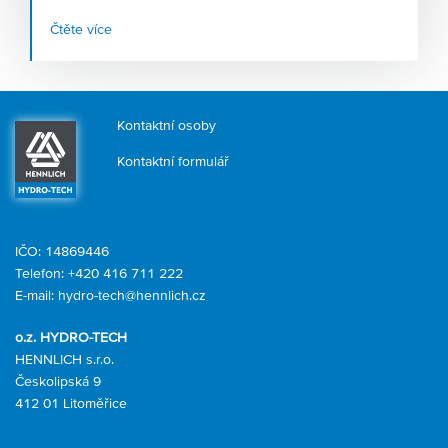
zabezpečení před plněním. Přesto se v praxi stále
Čtěte více
setkáváme s provozy, kde filtrace buď chybí, nebo je
podceněna. Výsledek? Zákal, zkrácená trvanlivost,
reklamace.
Kontaktní osoby
Kontaktní formulář
IČO: 14869446
Telefon:
+420 416 711 222
E-mail:
hydro-tech@hennlich.cz
o.z. HYDRO-TECH
HENNLICH s.r.o.
Českolipská 9
412 01 Litoměřice