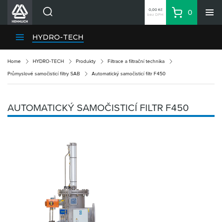
0,00 Kč
0
bez DPH
Košík
Hledat
Divize HENNLICH
HYDRO-TECH
Produkty
Home
HYDRO-TECH
Produkty
Filtrace a filtrační technika
Aktuality
Průmyslové samočisticí filtry SAB
Automatický samočisticí filtr F450
Blog
Kariéra
AUTOMATICKÝ SAMOČISTICÍ FILTR F450
O firmě
Kontakty
CS
Přihlásit se
CZK
Nákupní seznam