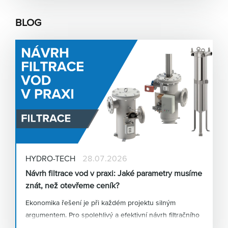
BLOG
HYDRO-TECH
28.07.2026
Návrh filtrace vod v praxi: Jaké parametry musíme
znát, než otevřeme ceník?
Ekonomika řešení je při každém projektu silným
argumentem. Pro spolehlivý a efektivní návrh filtračního
systému jsou však naprosto klíčové správné vstupní