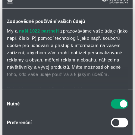
Partner
Zone
Zodpovědné používání vašich údajů
My a
naši 1022 partneři
zpracováváme vaše údaje (jako
např. číslo IP) pomocí technologií, jako např. souborů
POPTAT / ODESLAT DOTAZ
cookie pro uchování a přístup k informacím na vašem
zařízení, abychom vám mohli nabízet personalizované
Ke stažení
reklamy a obsah, měření reklam a obsahu, náhled na
návštěvníky a vývoj produktů. Máte možnosti ohledně
katalogový list
toho, kdo vaše údaje používá a k jakým účelům.
Podtlaková pojistka K/VG
Pokud to povolíte, rádi bychom také:
Shromažďovali informace o vaší geografické poloze,
Výběr
Koncový vakuový pojistný ventil, který z
abraňuje nepřípustnému
Nutné
které mohou být přesné na několik metrů
souhlasu
vakuu
. Schváleno pro hořlavé kapaliny a plyny skupiny výbušnosti
Identifikovali vaše zařízení pomocí aktivního
IIA s maximální experimentální bezpečnou mezerou
(MESG) > 0,9
mm
. Nízká výška konstrukce, pro přenosné cisterny, nejlépe pro
skenování pro konkrétní charakteristiky (otisk prstu)
Preferenční
železniční cisternové vozy a cisternové kontejnery.
Zjistěte více o tom, jak zpracováváme vaše osobní
údaje, a nastavte si předvolby v
části s podrobnostmi
.
Uhlíková ocel/nerezová ocel