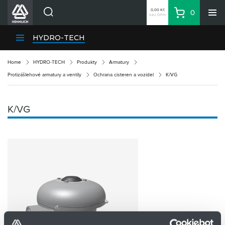
0,00 Kč
0
bez DPH
Košík
Hledat
Divize HENNLICH
HYDRO-TECH
Produkty
Home
HYDRO-TECH
Produkty
Armatury
Aktuality
Protizášlehové armatury a ventily
Ochrana cisteren a vozidel
K/VG
Blog
Kariéra
K/VG
O firmě
Kontakty
CS
Přihlásit se
CZK
Nákupní seznam