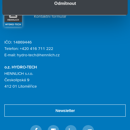
Odmítnout
Kontaktní osoby
Kontaktní formulář
IČO: 14869446
Telefon:
+420 416 711 222
E-mail:
hydro-tech@hennlich.cz
o.z. HYDRO-TECH
HENNLICH s.r.o.
Českolipská 9
412 01 Litoměřice
Newsletter