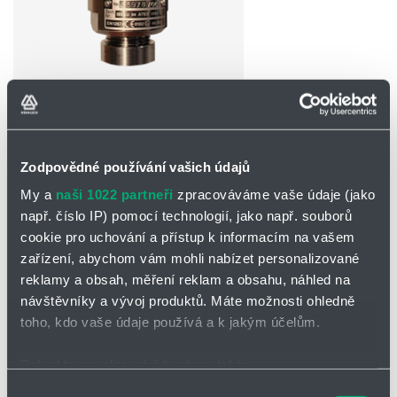
Partner
Zone
POPTAT / ODESLAT DOTAZ
Zodpovědné používání vašich údajů
Ke stažení
My a
naši 1022 partneři
zpracováváme vaše údaje (jako
např. číslo IP) pomocí technologií, jako např. souborů
Katalogový list
cookie pro uchování a přístup k informacím na vašem
zařízení, abychom vám mohli nabízet personalizované
reklamy a obsah, měření reklam a obsahu, náhled na
Podtlakový ventil VS/o cont
návštěvníky a vývoj produktů. Máte možnosti ohledně
Jako koncové zařízení
pro zavzdušňování nádrží
pro ventilaci a
toho, kdo vaše údaje používá a k jakým účelům.
zabránění nepřípustnému podtlaku. Obvykle se instaluje na nádrž,
případně ve spojení s přetlakovým ventilem na společném
Pokud to povolíte, rádi bychom také:
spojovacím potrubí. Ventil
není odolný proti výbuchu
, takže nemůže
být používá se pro hořlavá média.
Shromažďovali informace o vaší geografické poloze,
Výběr